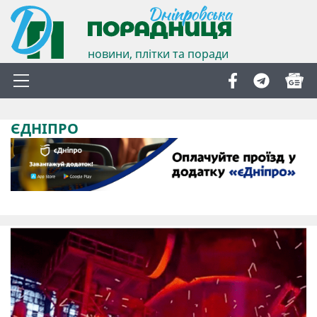
новини, плітки та поради
ЄДНІПРО