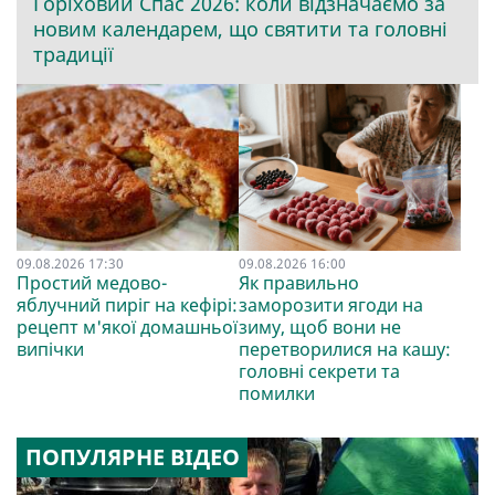
Горіховий Спас 2026: коли відзначаємо за
новим календарем, що святити та головні
традиції
09.08.2026 17:30
09.08.2026 16:00
Простий медово-
Як правильно
яблучний пиріг на кефірі:
заморозити ягоди на
рецепт м'якої домашньої
зиму, щоб вони не
випічки
перетворилися на кашу:
головні секрети та
помилки
ПОПУЛЯРНЕ ВІДЕО