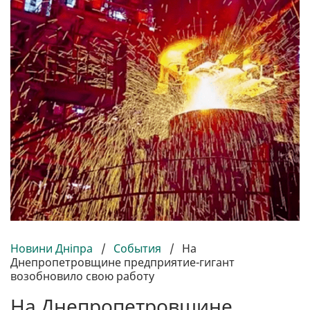
Новини Дніпра
/
События
/
На
Днепропетровщине предприятие-гигант
возобновило свою работу
На Днепропетровщине