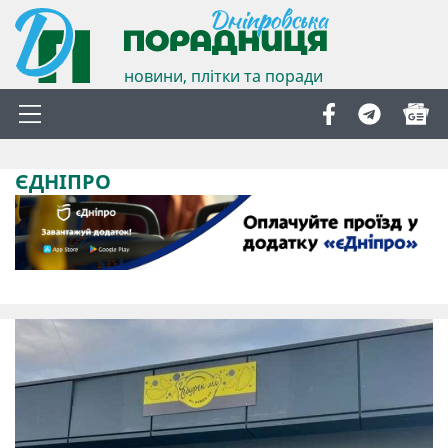
новини, плітки та поради
ЄДНІПРО