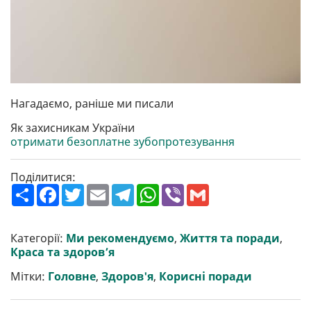
Нагадаємо, раніше ми писали
Як захисникам України
отримати безоплатне зубопротезування
Поділитися:
П
F
T
E
T
W
V
G
о
a
w
m
e
h
i
m
ш
c
i
a
l
a
b
a
и
e
t
i
e
t
e
i
р
b
t
l
g
s
r
l
Категорії:
Ми рекомендуємо
,
Життя та поради
,
и
o
e
r
A
Краса та здоров’я
т
o
r
a
p
и
k
m
p
Мітки:
Головне
,
Здоров'я
,
Корисні поради