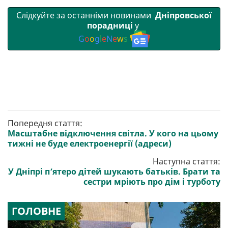
Слідкуйте за останніми новинами
Дніпровської
порадниці
у
G
o
o
g
l
e
N
e
w
s
Попередня стаття:
Масштабне відключення світла. У кого на цьому
тижні не буде електроенергії (адреси)
Наступна стаття:
У Дніпрі п’ятеро дітей шукають батьків. Брати та
сестри мріють про дім і турботу
ГОЛОВНЕ