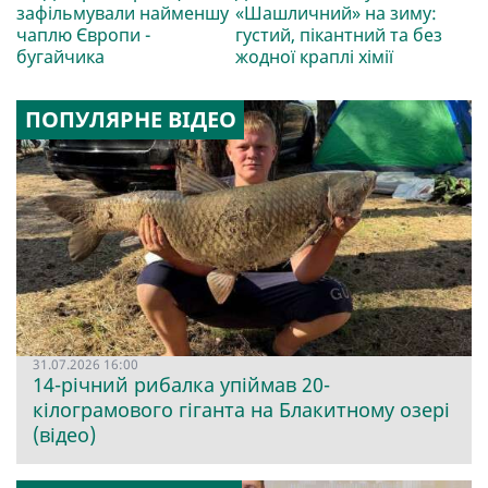
зафільмували найменшу
«Шашличний» на зиму:
чаплю Європи -
густий, пікантний та без
бугайчика
жодної краплі хімії
ПОПУЛЯРНЕ ВІДЕО
31.07.2026 16:00
14-річний рибалка упіймав 20-
кілограмового гіганта на Блакитному озері
(відео)