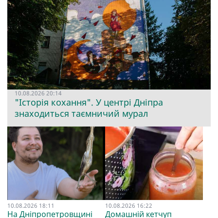
10.08.2026 20:14
"Історія кохання". У центрі Дніпра
знаходиться таємничий мурал
10.08.2026 18:11
10.08.2026 16:22
На Дніпропетровщині
Домашній кетчуп