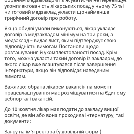
обраним медзакладом і з’ясувати, чи не перевищує
укомплектованість лікарських посад у ньому 75 % і
чи готовий медзаклад укласти щонайменше
трирічний договір про роботу.
Якщо обидві умови виконуються, лікар укладає
договір із медзакладом мінімум на три роки, а
медзаклад – видає лист, яким підтверджує свою
відповідність вимогам Постанови щодо
розташування й укомплектованості посад. Крім
того, можна укласти такий договір із закладом, до
якого лікар вже влаштувався після завершення
інтернатури, якщо він відповідає наведеним
вимогам.
Важливо: обрана лікарем вакансія на момент
працевлаштування має розміщуватися на Єдиному
вебпорталі вакансій.
До 10 жовтня лікар має подати до закладу вищої
освіти, де він або вона проходила інтернатуру, такі
документи:
Заяву на ім’я ректора (у довільній формі);