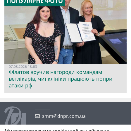
ПОПУЛЯРНЕ ФОТО
07.08.2026 18:03
Філатов вручив нагороди командам
ветлікарів, чиї клініки працюють попри
атаки рф
smm@dnpr.com.ua
Ми використовуємо cookie щоб як найкраще