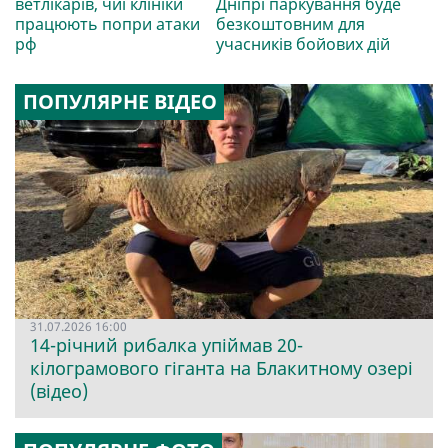
ветлікарів, чиї клініки
Дніпрі паркування буде
працюють попри атаки
безкоштовним для
рф
учасників бойових дій
ПОПУЛЯРНЕ ВІДЕО
31.07.2026 16:00
14-річний рибалка упіймав 20-
кілограмового гіганта на Блакитному озері
(відео)