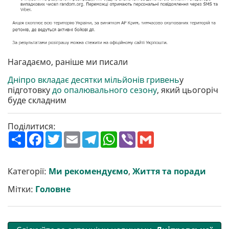
Нагадаємо, раніше ми писали
Дніпро вкладає десятки мільйонів гривень
у
підготовку
до опалювального сезону
, який цьогоріч
буде складним
Поділитися:
П
F
T
E
T
W
V
G
о
a
w
m
e
h
i
m
ш
c
i
a
l
a
b
a
и
e
t
i
e
t
e
i
р
b
t
l
g
s
r
l
Категорії:
Ми рекомендуємо
,
Життя та поради
и
o
e
r
A
т
o
r
a
p
Мітки:
Головне
и
k
m
p