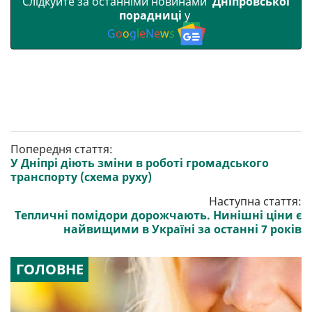
Слідкуйте за останніми новинами
Дніпровської
порадниці
у
G
o
o
g
l
e
N
e
w
s
Попередня стаття:
У Дніпрі діють зміни в роботі громадського
транспорту (схема руху)
Наступна стаття:
Тепличні помідори дорожчають. Нинішні ціни є
найвищими в Україні за останні 7 років
ГОЛОВНЕ