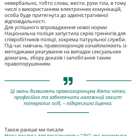
невербально, тобто слова, жести, рухи тіла, в тому
числі з використанням електронних комунікацій,
особа буде притягнута до адміністративної
відповідальності.
Для успішного впровадження нової норми
Національна поліція запустила серію тренінгів для
співробітників поліції, зокрема патрульної служби.
Під час навчань правоохоронців ознайомлюють із
методиками реагування на випадки сексуальних
домагань, збору доказів і запобігання таким
правопорушенням.
Ці зміни дозволять правоохоронцям діяти чітко,
професійно та забезпечити належний захист
потерпілих осіб, – підкреслила Іщенко.
Також раніше ми писали
Нова послуга для пенсіонерів у "Дії": які документи