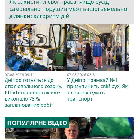
Як захистити свої права, якщо сусід
самовільно порушив межі вашої земельної
ділянки: алгоритм дій
07.08.2026 09:11
07.08.2026 08:31
Дніпро готується до
У Дніпрі трамвай №1
опалювального сезону.
призупинить свій рух. Як
КП «Теплоенерго» вже
7 серпня їздить
виконало 75 %
транспорт
запланованих робіт
ПОПУЛЯРНЕ ВІДЕО