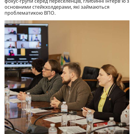
фокус-групи серед переселенців, глибинні інтерв’ю з
основними стейкхолдерами, які займаються
проблематикою ВПО.