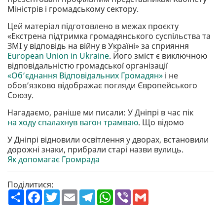
Міністрів і громадському сектору.
Цей матеріал підготовлено в межах проєкту
«Екстрена підтримка громадянського суспільства та
ЗМІ у відповідь на війну в Україні» за сприяння
European Union in Ukraine
. Його зміст є виключною
відповідальністю громадської організації
«Об’єднання Відповідальних Громадян»
і не
обов’язково відображає погляди Європейського
Союзу.
Нагадаємо, раніше ми писали: У Дніпрі в час пік
на ходу спалахнув вагон трамваю
. Що відомо
У Дніпрі відновили освітлення у дворах, встановили
дорожні знаки, прибрали старі назви вулиць.
Як допомагає Громрада
Поділитися:
П
F
T
E
T
W
V
G
о
a
w
m
e
h
i
m
ш
c
i
a
l
a
b
a
и
e
t
i
e
t
e
i