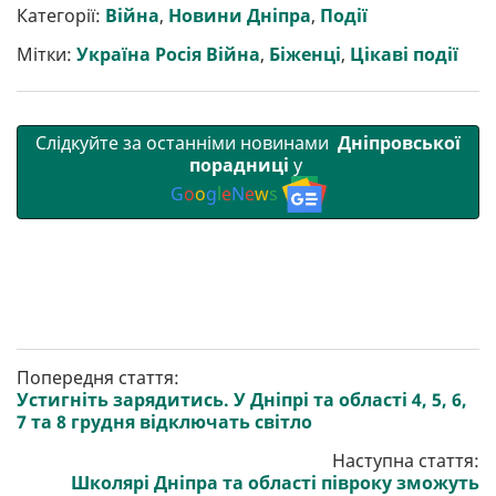
р
b
t
l
g
s
r
l
Категорії:
Війна
,
Новини Дніпра
,
Події
и
o
e
r
A
т
o
r
a
p
Мітки:
Україна Росія Війна
,
Біженці
,
Цікаві події
и
k
m
p
Слідкуйте за останніми новинами
Дніпровської
порадниці
у
G
o
o
g
l
e
N
e
w
s
Попередня стаття:
Устигніть зарядитись. У Дніпрі та області 4, 5, 6,
7 та 8 грудня відключать світло
Наступна стаття:
Школярі Дніпра та області півроку зможуть