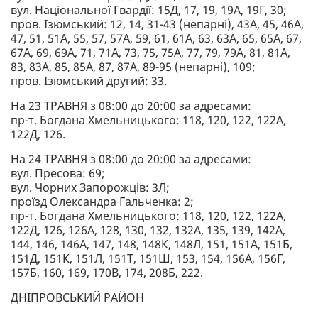
вул. Національної Гвардії: 15Д, 17, 19, 19А, 19Г, 30;
пров. Ізюмський: 12, 14, 31-43 (непарні), 43А, 45, 46А,
47, 51, 51А, 55, 57, 57А, 59, 61, 61А, 63, 63А, 65, 65А, 67,
67А, 69, 69А, 71, 71А, 73, 75, 75А, 77, 79, 79А, 81, 81А,
83, 83А, 85, 85А, 87, 87А, 89-95 (непарні), 109;
пров. Ізюмський другий: 33.
На 23 ТРАВНЯ з 08:00 до 20:00 за адресами:
пр-т. Богдана Хмельницького: 118, 120, 122, 122А,
122Д, 126.
На 24 ТРАВНЯ з 08:00 до 20:00 за адресами:
вул. Пресова: 69;
вул. Чорних Запорожців: 3Л;
проїзд Олександра Гальченка: 2;
пр-т. Богдана Хмельницького: 118, 120, 122, 122А,
122Д, 126, 126А, 128, 130, 132, 132А, 135, 139, 142А,
144, 146, 146А, 147, 148, 148К, 148Л, 151, 151А, 151Б,
151Д, 151К, 151Л, 151Т, 151Ш, 153, 154, 156А, 156Г,
157Б, 160, 169, 170В, 174, 208Б, 222.
ДНІПРОВСЬКИЙ РАЙОН