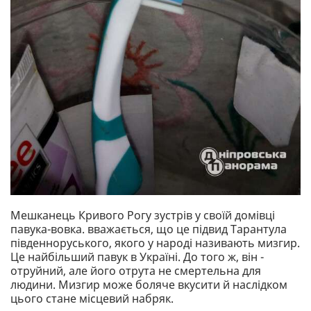
Мешканець Кривого Рогу зустрів у своїй домівці
павука-вовка. вважається, що це підвид Тарантула
південноруського, якого у народі називають мизгир.
Це найбільший павук в Україні. До того ж, він -
отруйний, але його отрута не смертельна для
людини. Мизгир може боляче вкусити й наслідком
цього стане місцевий набряк.