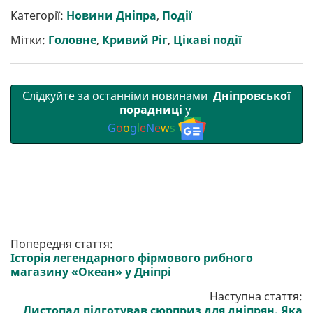
и
e
t
i
e
t
e
i
р
b
t
l
g
s
r
l
Категорії:
Новини Дніпра
,
Події
и
o
e
r
A
т
o
r
a
p
Мітки:
Головне
,
Кривий Ріг
,
Цікаві події
и
k
m
p
Слідкуйте за останніми новинами
Дніпровської
порадниці
у
G
o
o
g
l
e
N
e
w
s
Попередня стаття:
Історія легендарного фірмового рибного
магазину «Океан» у Дніпрі
Наступна стаття:
Листопад підготував сюрприз для дніпрян. Яка