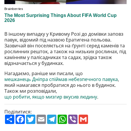
В іншому випадку у Кривому Розі до домівки заповз
павук, відомий під назвою Ератигена польова.
Зазвичай він поселяється на ґрунті серед каменів та
рослинних решток, а також на низьких рослинах, під
камінням у палісадниках та садах, зрідка також
відзначається у будинках.
Нагадаємо, раніше ми писали, що
мешканець Дніпра спіймав небезпечного павука
,
який намагався пробратися до нього в будинок.
Також ми розповідали,
що робити, якщо мизгир вкусив людину
.
Поділитися:
П
F
T
E
T
W
V
G
о
a
w
m
e
h
i
m
ш
c
i
a
l
a
b
a