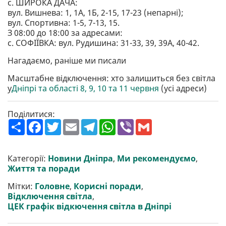
с. ШИРОКА ДАЧА:
вул. Вишнева: 1, 1А, 1Б, 2-15, 17-23 (непарні);
вул. Спортивна: 1-5, 7-13, 15.
З 08:00 до 18:00 за адресами:
с. СОФІЇВКА: вул. Рудишина: 31-33, 39, 39А, 40-42.
Нагадаємо, раніше ми писали
Масштабне відключення: хто залишиться без світла
у
Дніпрі та області 8, 9, 10 та 11 червня
(усі адреси)
Поділитися:
П
F
T
E
T
W
V
G
о
a
w
m
e
h
i
m
ш
c
i
a
l
a
b
a
и
e
t
i
e
t
e
i
р
b
t
l
g
s
r
l
Категорії:
Новини Дніпра
,
Ми рекомендуємо
,
и
o
e
r
A
Життя та поради
т
o
r
a
p
и
k
m
p
Мітки:
Головне
,
Корисні поради
,
Відключення світла
,
ЦЕК графік відкючення світла в Дніпрі