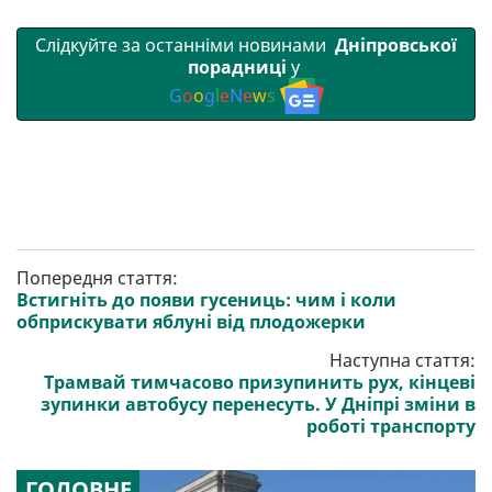
Слідкуйте за останніми новинами
Дніпровської
порадниці
у
G
o
o
g
l
e
N
e
w
s
Попередня стаття:
Встигніть до появи гусениць: чим і коли
обприскувати яблуні від плодожерки
Наступна стаття:
Трамвай тимчасово призупинить рух, кінцеві
зупинки автобусу перенесуть. У Дніпрі зміни в
роботі транспорту
ГОЛОВНЕ