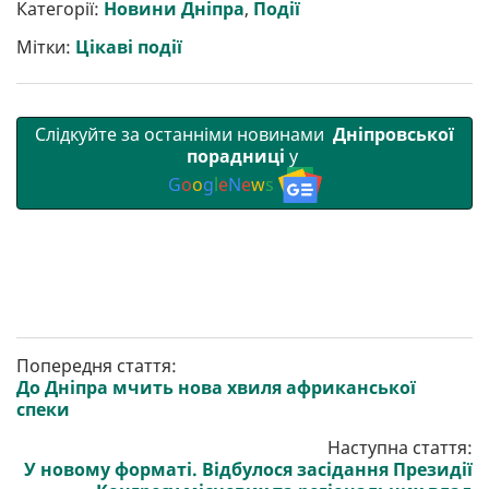
р
b
t
l
g
s
r
l
Категорії:
Новини Дніпра
,
Події
и
o
e
r
A
т
o
r
a
p
Мітки:
Цікаві події
и
k
m
p
Слідкуйте за останніми новинами
Дніпровської
порадниці
у
G
o
o
g
l
e
N
e
w
s
Попередня стаття:
До Дніпра мчить нова хвиля африканської
спеки
Наступна стаття:
У новому форматі. Відбулося засідання Президії