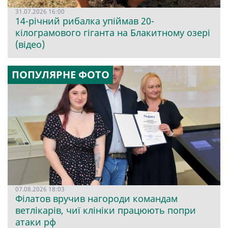
31.07.2026 16:00
14-річний рибалка упіймав 20-
кілограмового гіганта на Блакитному озері
(відео)
ПОПУЛЯРНЕ ФОТО
07.08.2026 18:03
Філатов вручив нагороди командам
ветлікарів, чиї клініки працюють попри
атаки рф