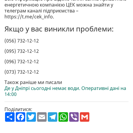
енергетичною компанією ЦЕК можна знайти у
телеграм каналі підприємства –
https://t.me/cek_info.
Якщо у вас виникли проблеми:
(056) 732-12-12
(095) 732-12-12
(096) 732-12-12
(073) 732-12-12
Також раніше ми писали
Де у Дніпрі сьогодні немає води. Оперативні дані на
14:00
Поділитися:
П
F
T
E
T
W
V
G
о
a
w
m
e
h
i
m
ш
c
i
a
l
a
b
a
и
e
t
i
e
t
e
i