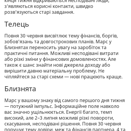
кінця тижня відкриваються несподівані люди,
з’являються корисні контакти, швидко
розв’язуються старі завдання.
Телець
Повня 30 червня висвітлює тему фінансів, боргів,
зобов’язань та довгострокових планів. Марс у
Близнятах переносить увагу на заробіток та
практичні питання. Можливі несподівані витрати
або різкі зміни у фінансових домовленостях. Але
також є шанс знайти нові джерела доходу або
вирішити давню матеріальну проблему. Не
чіпляйтеся за старі схеми — нові працюють краще.
Близнята
Марс у вашому знаку від самого першого дня тижня
— потужний імпульс. Інформаційне поле навколо
вас значно ущільнюється. Енергії багато, темп
високий, але 2–3 липня можливі різкі повороти,
скасування, несподівані рішення. Повня 30 червня
порушує тему довіри, меж та фінансів партнера. 4 та