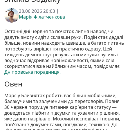
28.06.2026 20:03 |
Марія Філатченкова
Останні дні червня та початок липня навряд чи
дадуть змогу сидіти склавши руки. Подій стає дедалі
більше, новини надходять швидше, а багато питань
потребують вирішення практично одразу. Цей
тиждень демонструє результати минулих зусиль і
водночас відкриває нові можливості, якими слід
скористатися вже найближчим часом, повідомляє
Дніпровська порадниця.
Овен
Марс у Близнятах робить вас більш мобільними,
балакучими та залученими до переговорів. Повня
30 червня порушує питання кар’єри та статусу —
доведеться підбити підсумки та ухвалити рішення,
яке давно назрівало. Можливі несподівані новини,
пов’язані з документами, поїздками, технікою. До