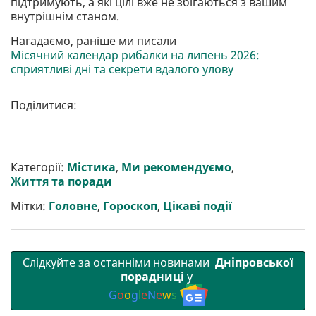
підтримують, а які цілі вже не збігаються з вашим
внутрішнім станом.
Нагадаємо, раніше ми писали
Місячний календар рибалки на липень 2026:
сприятливі дні та секрети вдалого улову
Поділитися:
Категорії:
Містика
,
Ми рекомендуємо
,
Життя та поради
Мітки:
Головне
,
Гороскоп
,
Цікаві події
Слідкуйте за останніми новинами
Дніпровської
порадниці
у
G
o
o
g
l
e
N
e
w
s