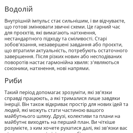
Водолій
Внутрішній імпульс стає сильнішим, і ви відчуваєте,
що готові змінювати звичні схеми. Це гарний час
для проєктів, які вимагають натхнення,
нестандартного підходу та сміливості. Старі
зобов’язання, незавершені завдання або проєкти,
що втратили актуальність, потребують остаточного
завершення. Після різких новин або несподіваних
поворотів настає гармонійна хвиля: з’являються
союзники, натхнення, нові напрями.
Риби
Такий період допомагає зрозуміти, які зв’язки
справді працюють, а які трималися лише завдяки
інерції. Він також відкриває простір для нових ідей та
людей, які можуть стати частиною вашого
майбутнього шляху. Друзі, колективи та плани на
майбутнє виходять на перший план. Ви чіткіше
розумієте, з ким хочете рухатися далі, які зв’язки вас