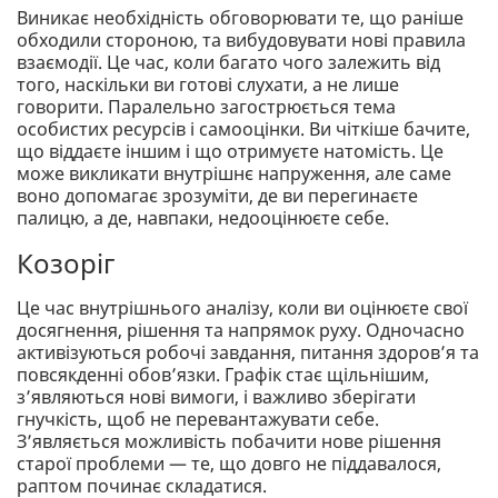
Виникає необхідність обговорювати те, що раніше
обходили стороною, та вибудовувати нові правила
взаємодії. Це час, коли багато чого залежить від
того, наскільки ви готові слухати, а не лише
говорити. Паралельно загострюється тема
особистих ресурсів і самооцінки. Ви чіткіше бачите,
що віддаєте іншим і що отримуєте натомість. Це
може викликати внутрішнє напруження, але саме
воно допомагає зрозуміти, де ви перегинаєте
палицю, а де, навпаки, недооцінюєте себе.
Козоріг
Це час внутрішнього аналізу, коли ви оцінюєте свої
досягнення, рішення та напрямок руху. Одночасно
активізуються робочі завдання, питання здоров’я та
повсякденні обов’язки. Графік стає щільнішим,
з’являються нові вимоги, і важливо зберігати
гнучкість, щоб не перевантажувати себе.
З’являється можливість побачити нове рішення
старої проблеми — те, що довго не піддавалося,
раптом починає складатися.