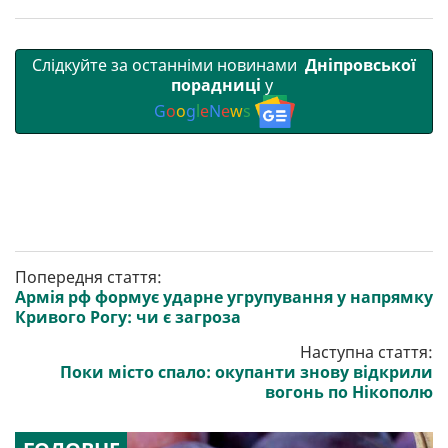
Слідкуйте за останніми новинами
Дніпровської
порадниці
у
G
o
o
g
l
e
N
e
w
s
Попередня стаття:
Армія рф формує ударне угрупування у напрямку
Кривого Рогу: чи є загроза
Наступна стаття:
Поки місто спало: окупанти знову відкрили
вогонь по Нікополю