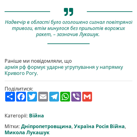
Надвечір в області було оголошено сигнал повітряної
тривоги, втім минулося без прильотів ворожих
ракет, – зазначив Лукашук.
Раніше ми повідомляли, що
армія рф формує ударне угрупування у напрямку
Кривого Рогу.
Поділитися:
П
F
T
E
T
W
V
G
о
a
w
m
e
h
i
m
ш
c
i
a
l
a
b
a
и
e
t
i
e
t
e
i
р
b
t
l
g
s
r
l
Категорії:
Війна
и
o
e
r
A
т
o
r
a
p
Мітки:
Дніпропетровщина
,
Україна Росія Війна
,
и
k
m
p
Микола Лукашук