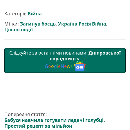
ш
c
i
a
l
a
b
a
и
e
t
i
e
t
e
i
р
b
t
l
g
s
r
l
Категорії:
Війна
и
o
e
r
A
т
o
r
a
p
Мітки:
Загинув боєць
,
Україна Росія Війна
,
и
k
m
p
Цікаві події
Слідкуйте за останніми новинами
Дніпровської
порадниці
у
G
o
o
g
l
e
N
e
w
s
Попередня стаття:
Бабуся навчила готувати ледачі голубці.
Простий рецепт за мільйон