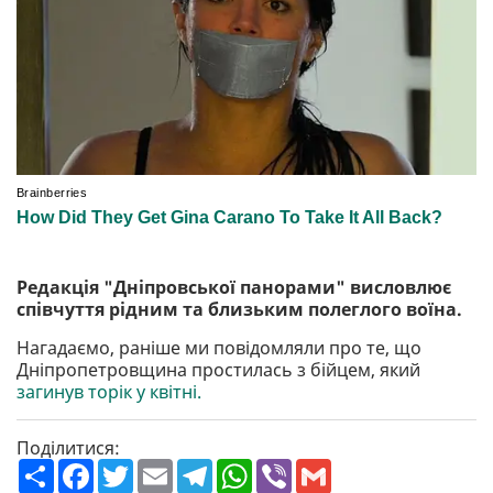
Редакція "Дніпровської панорами" висловлює
співчуття рідним та близьким полеглого воїна.
Нагадаємо, раніше ми повідомляли про те, що
Дніпропетровщина простилась з бійцем, який
загинув торік у квітні.
Поділитися:
П
F
T
E
T
W
V
G
о
a
w
m
e
h
i
m