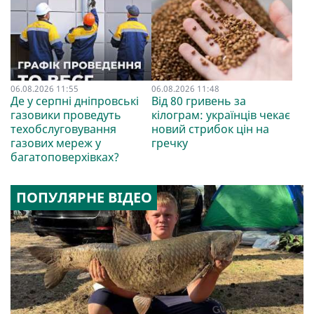
06.08.2026 11:55
06.08.2026 11:48
Де у серпні дніпровські
Від 80 гривень за
газовики проведуть
кілограм: українців чекає
техобслуговування
новий стрибок цін на
газових мереж у
гречку
багатоповерхівках?
ПОПУЛЯРНЕ ВІДЕО