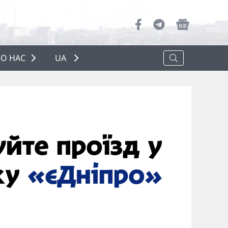
О НАС
UA
ПРО НАС
РЕКЛАМА
ПОЛІТИКА КОНФІДЕНЦІЙНОСТІ