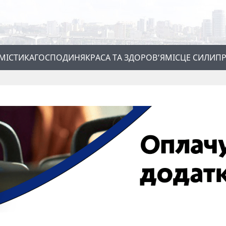
МІСТИКА
ГОСПОДИНЯ
КРАСА ТА ЗДОРОВ’Я
МІСЦЕ СИЛИ
ПР