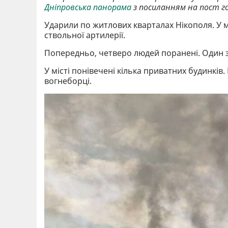
Дніпровська панорама
з посиланням на пост г
Ударили по житлових кварталах Нікополя. У мі
ствольної артилерії.
Попередньо, четверо людей поранені. Один 
У місті понівечені кілька приватних будинків
вогнеборці.