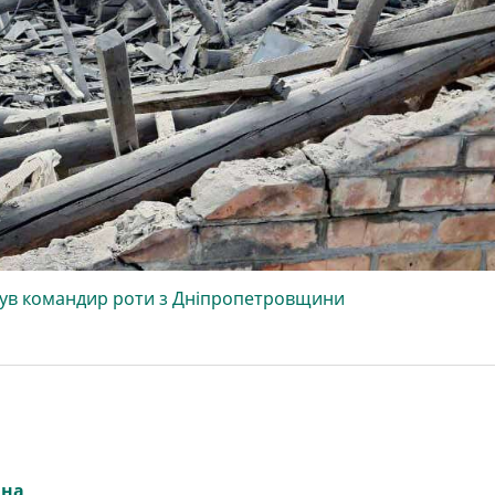
нув командир роти з Дніпропетровщини
йна