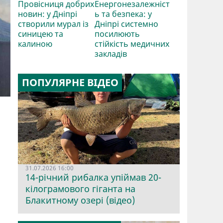
Провісниця добрих
Енергонезалежніст
новин: у Дніпрі
ь та безпека: у
створили мурал із
Дніпрі системно
синицею та
посилюють
калиною
стійкість медичних
закладів
ПОПУЛЯРНЕ ВІДЕО
31.07.2026 16:00
14-річний рибалка упіймав 20-
кілограмового гіганта на
Блакитному озері (відео)