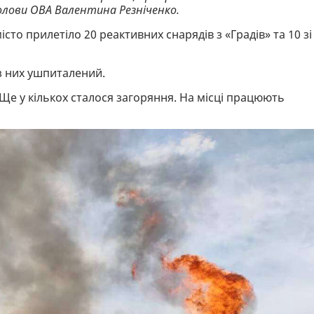
олови ОВА Валентина Резніченко.
сто прилетіло 20 реактивних снарядів з «Градів» та 10 зі
з них ушпиталений.
. Ще у кількох сталося загоряння. На місці працюють