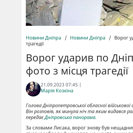
Новини Дніпра
/
Новини Дніпра
/
Ворог у
трагедії
Ворог ударив по Дні
фото з місця трагедії
21.09.2023 07:45 |
Марія Козкіна
Голова Дніпропетровської обласної військової 
Він розповів, як минула ніч та яким видався р
передає
Дніпровська панорама.
За словами Лисака, ворог знову був нещадним