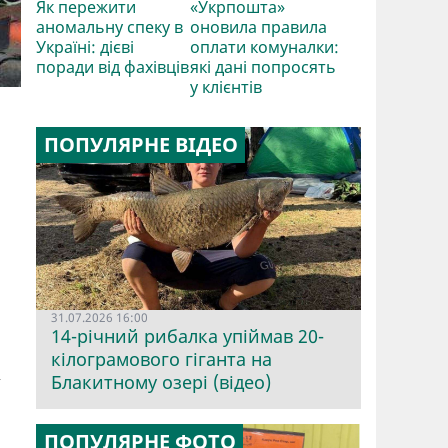
Як пережити
«Укрпошта»
аномальну спеку в
оновила правила
Україні: дієві
оплати комуналки:
поради від фахівців
які дані попросять
у клієнтів
ПОПУЛЯРНЕ ВІДЕО
31.07.2026 16:00
14-річний рибалка упіймав 20-
кілограмового гіганта на
,
Блакитному озері (відео)
ПОПУЛЯРНЕ ФОТО