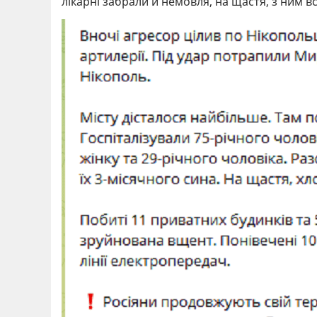
лікарні забрали й немовля, на щастя, з ним в