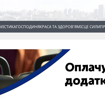
МІСТИКА
ГОСПОДИНЯ
КРАСА ТА ЗДОРОВ’Я
МІСЦЕ СИЛИ
ПР