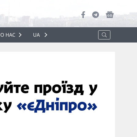
О НАС
UA
ПРО НАС
РЕКЛАМА
ПОЛІТИКА КОНФІДЕНЦІЙНОСТІ