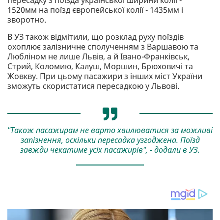
пересадку з поїзда української ширини колії -
1520мм на поїзд європейської колії - 1435мм і
зворотно.
В УЗ також відмітили, що розклад руху поїздів
охоплює залізничне сполученням з Варшавою та
Любліном не лише Львів, а й Івано-Франківськ,
Стрий, Коломию, Калуш, Моршин, Брюховичі та
Жовкву. При цьому пасажири з інших міст України
зможуть скористатися пересадкою у Львові.
"Також пасажирам не варто хвилюватися за можливі
запізнення, оскільки пересадка узгоджена. Поїзд
завжди чекатиме усіх пасажирів", - додали в УЗ.