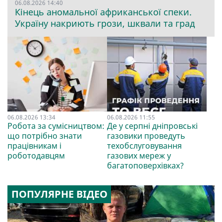
06.08.2026 14:40
Кінець аномальної африканської спеки.
Україну накриють грози, шквали та град
06.08.2026 13:34
06.08.2026 11:55
Робота за сумісництвом:
Де у серпні дніпровські
що потрібно знати
газовики проведуть
працівникам і
техобслуговування
роботодавцям
газових мереж у
багатоповерхівках?
ПОПУЛЯРНЕ ВІДЕО