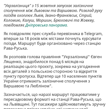
"Укрзалізниця" з 15 жовтня запускає залізничне
сполучення між Львовом та Варшавою. Розклад руху
поїздів охоплює Львів, Івано-Франківськ, Стрий,
Коломию, Калуш, Моршин, Брюховичі та Жовкву,
повідомляє
Дніпровська панорама.
Як повідомляє прес-служба перевізника в Telegram,
вперше за 18 років між містами почнуть курсувати
поїзди. Маршрут буде організовано через станцію
Рава-Руська.
Як розповів голова правління "Укрзалізниці" Євген
Лященко, знадобилося понад 6 місяців на
реалізацію цього проєкту, зокрема на узгодження
всіх деталей з польською стороною та відкриття
пункту пропуска. Відтепер ще 10 населених пунктів
України отримають залізничне сполучення з
Варшавою та Любліном".
Зазначається, що наразі маршрут працюватиме у
пересадковому форматі на станції Рава-Руська, що
на Львівщині. Тут пасажири здійснюватимуть зручну