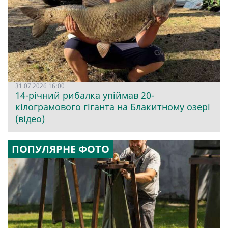
31.07.2026 16:00
14-річний рибалка упіймав 20-
кілограмового гіганта на Блакитному озері
(відео)
ПОПУЛЯРНЕ ФОТО