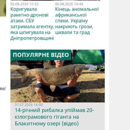
06.08.2026 15:32
06.08.2026 14:40
Коригувала
Кінець аномальної
ракетно-дронові
африканської
атаки. СБУ
спеки. Україну
затримала агентку,
накриють грози,
яка шпигувала на
шквали та град
Дніпропетровщині
ПОПУЛЯРНЕ ВІДЕО
які
31.07.2026 16:00
14-річний рибалка упіймав 20-
кілограмового гіганта на
Блакитному озері (відео)