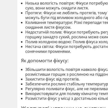
Низька вологість повітря: Фікуси потребу
сухо, вони можуть скидати листя.
Протяги: Фікуси не люблять протягів, тому 
можуть бути під впливом холодного або га
Коливання температури: Різкі перепади т
скидання листя фікусом.
Недостатній полив: Фікуси потребують регу
горщику занадто сухий, рослина може скин
Полив холодною водою: Полив фікуса холо
Нестача світла: Фікуси потребують достатнь
сонячними променями.
Як допомогти фікусу:
Збільшити вологість повітря навколо фіку
розмістивши горщик з рослиною на піддоні
Захистити фікус від протягів.
Забезпечити рослині стабільну температур
Регулярно поливати фікус, але не перелива
Використовувати для поливу кімнатну темп
Розмістити фікус у місці з достатньою кільк