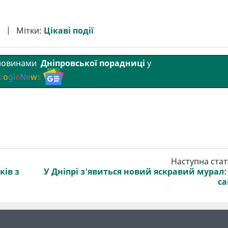
Мітки:
Цікаві події
 новинами
Дніпровської порадниці
у
o
o
g
l
e
N
e
w
s
Наступна стат
ків з
У Дніпрі з'явиться новий яскравий мурал:
с