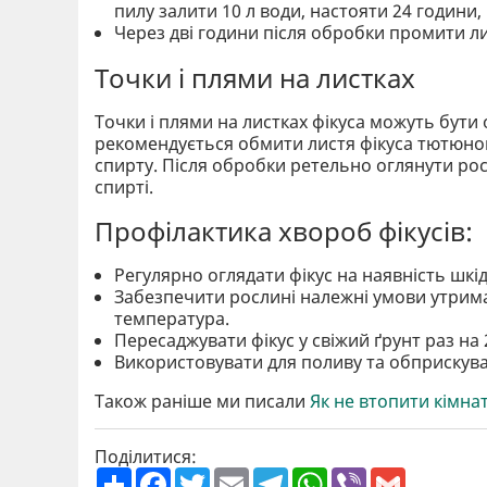
пилу залити 10 л води, настояти 24 години, 
Через дві години після обробки промити л
Точки і плями на листках
Точки і плями на листках фікуса можуть бути
рекомендується обмити листя фікуса тютюно
спирту. Після обробки ретельно оглянути ро
спирті.
Профілактика хвороб фікусів:
Регулярно оглядати фікус на наявність шкід
Забезпечити рослині належні умови утрима
температура.
Пересаджувати фікус у свіжий ґрунт раз на 
Використовувати для поливу та обприскуван
Також раніше ми писали
Як не втопити кімна
Поділитися:
П
F
T
E
T
W
V
G