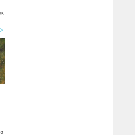
ик
го