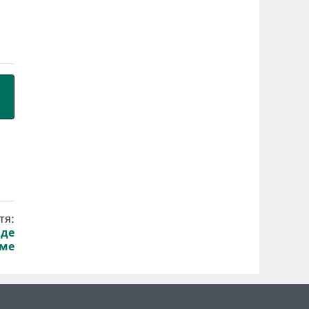
тя:
 де
аме