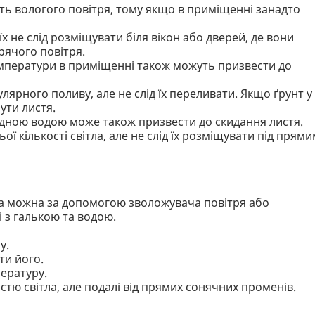
ють вологого повітря, тому якщо в приміщенні занадто
їх не слід розміщувати біля вікон або дверей, де вони
рячого повітря.
емператури в приміщенні також можуть призвести до
лярного поливу, але не слід їх переливати. Якщо ґрунт у
ути листя.
дною водою може також призвести до скидання листя.
ої кількості світла, але не слід їх розміщувати під прям
са можна за допомогою зволожувача повітря або
 з галькою та водою.
у.
ти його.
ературу.
істю світла, але подалі від прямих сонячних променів.