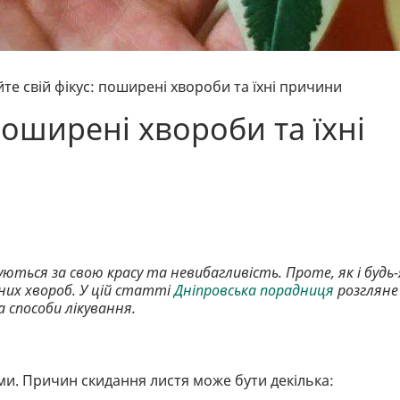
те свій фікус: поширені хвороби та їхні причини
поширені хвороби та їхні
нуються за свою красу та невибагливість. Проте, як і будь-
них хвороб. У цій статті
Дніпровська порадниця
розгляне
а способи лікування.
и. Причин скидання листя може бути декілька: