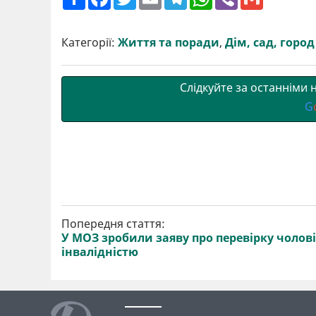
о
a
w
m
e
h
i
m
ш
c
i
a
l
a
b
a
и
e
t
i
e
t
e
i
р
b
t
l
g
s
r
l
Категорії:
Життя та поради
,
Дім, сад, город
и
o
e
r
A
т
o
r
a
p
и
k
m
p
Слідкуйте за останніми
G
Попередня стаття:
У МОЗ зробили заяву про перевірку чолові
інвалідністю