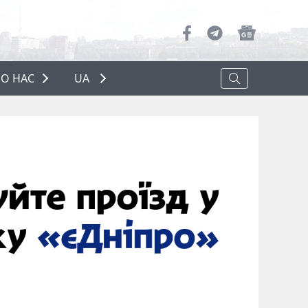
О НАС
UA
ПРО НАС
РЕКЛАМА
ПОЛІТИКА КОНФІДЕНЦІЙНОСТІ