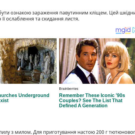
 бути ознакою зараження павутинним кліщем. Цей шкідн
її ослаблення та скидання листя.
пилу з милом. Для приготування настою 200 г тютюново