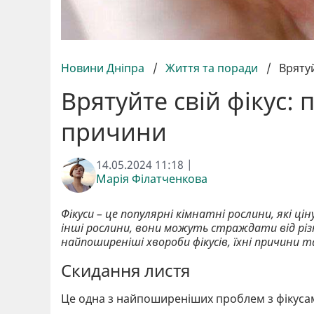
Новини Дніпра
/
Життя та поради
/
Врятуй
Врятуйте свій фікус: 
причини
14.05.2024 11:18 |
Марія Філатченкова
Фікуси – це популярні кімнатні рослини, які ці
інші рослини, вони можуть страждати від різ
найпоширеніші хвороби фікусів, їхні причини т
Скидання листя
Це одна з найпоширеніших проблем з фікусам