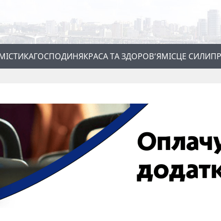
МІСТИКА
ГОСПОДИНЯ
КРАСА ТА ЗДОРОВ’Я
МІСЦЕ СИЛИ
ПР