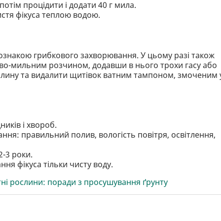
потім процідити і додати 40 г мила.
истя фікуса теплою водою.
 ознакою грибкового захворювання. У цьому разі також
во-мильним розчином, додавши в нього трохи гасу або
слину та видалити щитівок ватним тампоном, змоченим 
ників і хвороб.
ння: правильний полив, вологість повітря, освітлення,
2-3 роки.
ня фікуса тільки чисту воду.
тні рослини: поради з просушування ґрунту