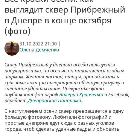
выглядит сквер Прибрежный
в Днепре в конце октября
(фото)
31.10.2022 21:00 |
Олена Демченко
Сквер Прибрежный у днепрян всегда пользуется
популярностью, но осенью он наполняется особым
шармом. Желтая листва, птицы, арт-объекты и
красивые локации превращают обычную прогулку в
сплошное удовольствие. Прекрасные фото
опубликовал фотограф
Валерий Кравченко
в Facebook,
передает
Днепровская Панорама
.
С наступлением осени сквер превращается в одну
большую фотозону. Любители фотографий и
простые днепряне едут сюда с разных уголков
города, чтоб сделать удачные кадры и обновить