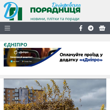
новини, плітки та поради
ЄДНІПРО