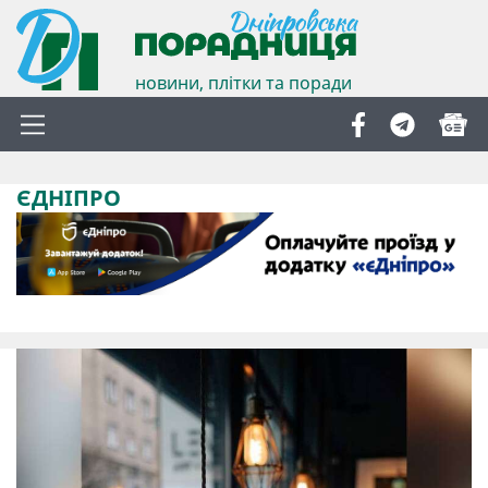
новини, плітки та поради
ЄДНІПРО