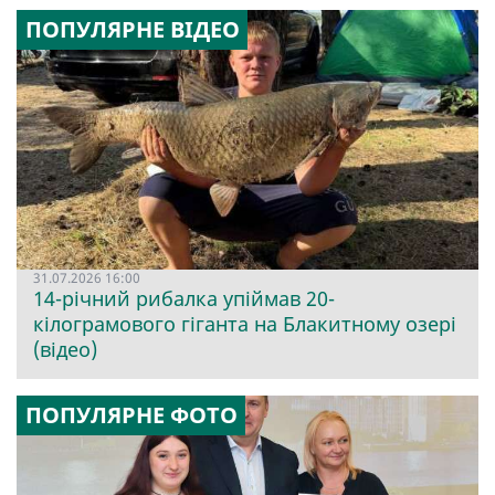
ПОПУЛЯРНЕ ВІДЕО
31.07.2026 16:00
14-річний рибалка упіймав 20-
кілограмового гіганта на Блакитному озері
(відео)
ПОПУЛЯРНЕ ФОТО