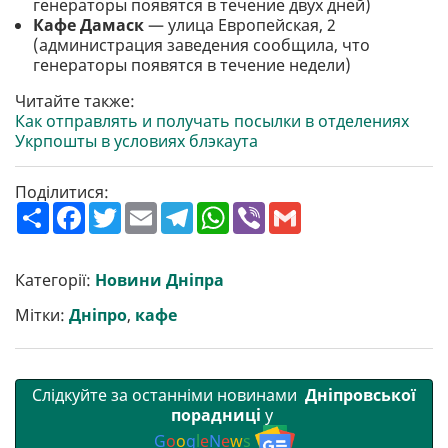
генераторы появятся в течение двух дней)
Кафе Дамаск
— улица Европейская, 2
(администрация заведения сообщила, что
генераторы появятся в течение недели)
Читайте также:
Как отправлять и получать посылки в отделениях
Укрпошты в условиях блэкаута
Поділитися:
П
F
T
E
T
W
V
G
о
a
w
m
e
h
i
m
ш
c
i
a
l
a
b
a
и
e
t
i
e
t
e
i
р
b
t
l
g
s
r
l
Категорії:
Новини Дніпра
и
o
e
r
A
т
o
r
a
p
Мітки:
Дніпро
,
кафе
и
k
m
p
Слідкуйте за останніми новинами
Дніпровської
порадниці
у
G
o
o
g
l
e
N
e
w
s