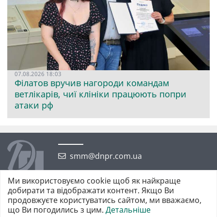
07.08.2026 18:03
Філатов вручив нагороди командам
ветлікарів, чиї клініки працюють попри
атаки рф
smm@dnpr.com.ua
Ми використовуємо cookie щоб як найкраще
добирати та відображати контент. Якщо Ви
продовжуєте користуватись сайтом, ми вважаємо,
що Ви погодились з цим.
Детальніше
©2026 https://dnpr.com.ua Дніпровська порадниця