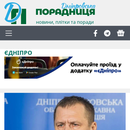
новини, плітки та поради
ЄДНІПРО