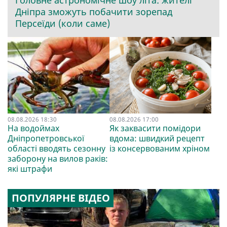
Головне астрономічне шоу літа: жителі
Дніпра зможуть побачити зорепад
Персеїди (коли саме)
08.08.2026 18:30
08.08.2026 17:00
На водоймах
Як заквасити помідори
Дніпропетровської
вдома: швидкий рецепт
області вводять сезонну
із консервованим хріном
заборону на вилов раків:
які штрафи
ПОПУЛЯРНЕ ВІДЕО