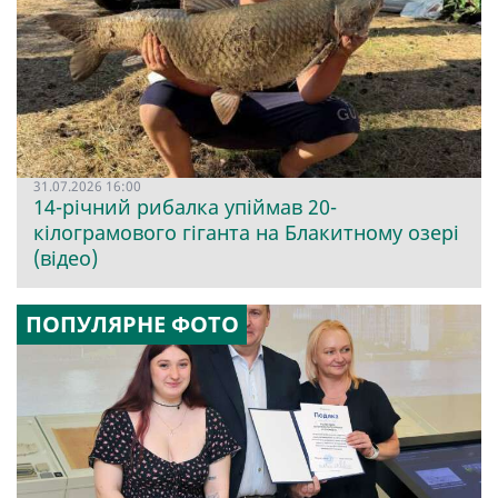
31.07.2026 16:00
14-річний рибалка упіймав 20-
кілограмового гіганта на Блакитному озері
(відео)
ПОПУЛЯРНЕ ФОТО