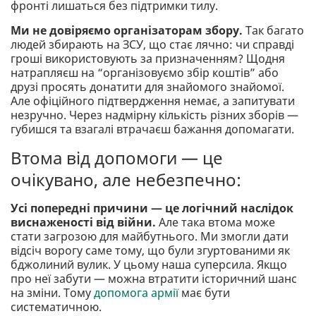
фронті лишаться без підтримки тилу.
Ми не довіряємо організаторам збору.
Так багато
людей збирають на ЗСУ, що стає лячно: чи справді
гроші використовують за призначенням? Щодня
натрапляєш на “організовуємо збір коштів” або
друзі просять донатити для знайомого знайомої.
Але офіційного підтвердження немає, а запитувати
незручно. Через надмірну кількість різних зборів —
губишся та взагалі втрачаєш бажання допомагати.
Втома від допомоги — це
очікувано, але небезпечно:
Усі попередні причини — це логічний наслідок
виснаженості від війни.
Але така втома може
стати загрозою для майбутнього. Ми змогли дати
відсіч ворогу саме тому, що були згуртованими як
бджолиний вулик. У цьому наша суперсила. Якщо
про неї забути — можна втратити історичний шанс
на зміни. Тому
допомога армії
має бути
систематичною.