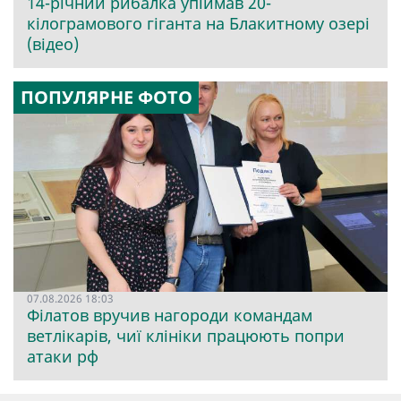
14-річний рибалка упіймав 20-
кілограмового гіганта на Блакитному озері
(відео)
ПОПУЛЯРНЕ ФОТО
07.08.2026 18:03
Філатов вручив нагороди командам
ветлікарів, чиї клініки працюють попри
атаки рф