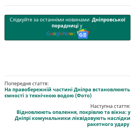
Слідкуйте за останніми новинами
Дніпровської
порадниці
у
G
o
o
g
l
e
N
e
w
s
Попередня стаття:
На правобережній частині Дніпра встановлюють
ємності з технічною водою (Фото)
Наступна стаття:
Відновлюють опалення, покрівлю та вікна: у
Дніпрі комунальники ліквідовують наслідки
ракетного удару