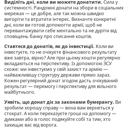
Виділіть дні, коли ви можете донатити.
Сила у
системності. Рандомні донати на збори в соціальних
мережах — це добре, але так можна швидко
вигоріти та втратити інтерес. Визначте конкретні
дні, коли ви готові допомогти армії, щоб не
перевантажувати себе ментально та не дуріти від
сповіщень банку про списання коштів.
Ставтеся до донатів, як до інвестиції.
Коли ви
інвестуєте, то не очікуєте фінансового результату
вже завтра, вірно? Але при цьому кошти регулярно
вкладаються на перспективу. Із допомогою ЗСУ
схоже: ми інвестуємо у свій захист та армію —
найважливішу структуру держави прямо зараз.
Кожен регулярний донат згодом дасть очікуваний
результат — перемогу і перспективу для вільного
майбутнього.
Уявіть, що донат діє за законами бумерангу.
Ви
зробили хорошу справу — вона вам вернеться у
стократ. А коли переказуєте гроші на допомогу —
думками або в голос подякуйте собі та тим, хто
захищає вас від ворога.