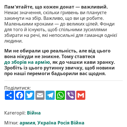
Пам'ятайте, що кожен донат — важливий.
Немає значення, скільки гривень ви плануєте
закинути на збір. Важливо, що ви це робите.
Маленькими кроками — до великих цілей. Фонди
для того й існують, щоб спільними зусиллями
збирати на речі, які непосильні для гаманця однієї
людини.
Ми не обирали цю реальність, але від цього
вона нікуди не зникне. Тому ставтеся
до зборів на армію
, як до чашки кави зранку.
Зробіть із цього рутинну звичку, щоб новини
про наші перемоги бадьорили вас щодня.
Поділитися:
П
F
T
E
T
W
V
G
о
a
w
m
e
h
i
m
ш
c
i
a
l
a
b
a
и
e
t
i
e
t
e
i
р
b
t
l
g
s
r
l
Категорії:
Війна
и
o
e
r
A
т
o
r
a
p
Мітки:
армия
,
Україна Росія Війна
и
k
m
p