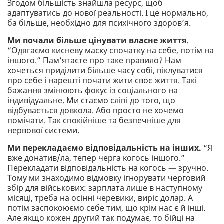
Згодом більшість знайшла ресурс, щоб
адаптуватись до нової реальності. І це нормально,
ба більше, необхідно для психічного здоров’я.
Ми почали більше цінувати власне життя
.
“Одягаємо кисневу маску спочатку на себе, потім на
іншого.” Пам’ятаєте про таке правило? Нам
хочеться приділити більше часу собі, піклуватися
про себе і нарешті почати жити своє життя. Такі
бажання змінюють фокус із соціального на
індивідуальне. Ми стаємо сліпі до того, що
відбувається довкола. Або просто не хочемо
помічати. Так спокійніше та безпечніше для
нервової системи.
Ми перекладаємо відповідальність на інших.
“Я
вже донатив/ла, тепер черга когось іншого.”
Перекладати відповідальність на когось — зручно.
Тому ми знаходимо відмовку ігнорувати черговий
збір для військових: зарплата лише в наступному
місяці, треба на осінні черевики, виріс долар. А
потім заспокоюємо себе тим, що крім нас є й інші.
Але якщо кожен другий так подумає, то бійці на