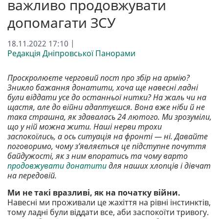
важливо продовжувати
допомагати ЗСУ
18.11.2022 17:10 |
Редакція Дніпровської Панорами
Проскролюєте черговий пост про збір на армію?
Зникло бажання донатити, хоча ще навесні ладні
були віддати усе до останньої нитки? На жаль чи на
щастя, але до війни адаптуєшся. Вона вже ніби й не
така страшна, як здавалась 24 лютого. Ми зрозуміли,
що у ній можна жити. Наші нерви трохи
заспокоїлись, а ось ситуація на фронті — ні. Давайте
поговоримо, чому з’являється це підступне почуття
байдужості, як з ним впоратись та чому варто
продовжувати донатити
для наших хлопців і дівчат
на передовій.
Ми не такі вразливі, як на початку війни.
Навесні ми проживали це жахіття на рівні інстинктів,
тому ладні були віддати все, аби заспокоїти тривогу.