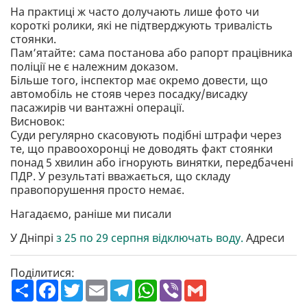
На практиці ж часто долучають лише фото чи
короткі ролики, які не підтверджують тривалість
стоянки.
Пам’ятайте: сама постанова або рапорт працівника
поліції не є належним доказом.
Більше того, інспектор має окремо довести, що
автомобіль не стояв через посадку/висадку
пасажирів чи вантажні операції.
Висновок:
Суди регулярно скасовують подібні штрафи через
те, що правоохоронці не доводять факт стоянки
понад 5 хвилин або ігнорують винятки, передбачені
ПДР. У результаті вважається, що складу
правопорушення просто немає.
Нагадаємо, раніше ми писали
У Дніпрі
з 25 по 29 серпня відключать воду.
Адреси
Поділитися:
П
F
T
E
T
W
V
G
о
a
w
m
e
h
i
m