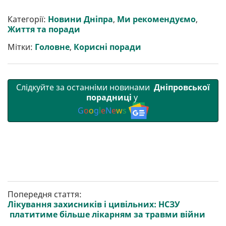
ш
c
i
a
l
a
b
a
и
e
t
i
e
t
e
i
р
b
t
l
g
s
r
l
Категорії:
Новини Дніпра
,
Ми рекомендуємо
,
и
o
e
r
A
Життя та поради
т
o
r
a
p
и
k
m
p
Мітки:
Головне
,
Корисні поради
Слідкуйте за останніми новинами
Дніпровської
порадниці
у
G
o
o
g
l
e
N
e
w
s
Попередня стаття:
Лікування захисників і цивільних: НСЗУ
платитиме більше лікарням за травми війни