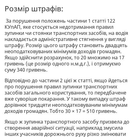
Розмір штрафів:
За порушення положень частини 1 статті 122
КУпАП, яке стосується недотримання правил
зупинки чи стоянки транспортних засобів, на водія
накладається адміністративне стягнення у вигляді
штрафу. Розмір цього штрафу становить двадцять
неоподатковуваних мінімумів доходів громадян.
Якщо здійснити розрахунок, то 20 множимо на 17
гривень (це розмір одного н.м.д.г.), і отримуємо
суму 340 гривень.
Відповідно до частини 2 цієї ж статті, якщо йдеться
про порушення правил зупинки транспортних
засобів загального користування, то передбачене
вже суворіше покарання. У такому випадку штраф
дорівнює тридцяти неоподатковуваним мінімумам
доходів громадян. Тобто 30 × 17 = 510 гривень.
Якщо ж зупинка транспортного засобу призвела до
створення аварійної ситуації, наприклад змусила
інших учасників дорожнього руху різко змінювати