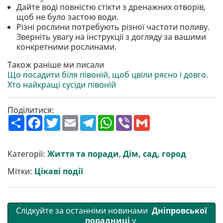
Дайте воді повністю стікти з дренажних отворів,
щоб не було застою води.
Різні рослини потребують різної частоти поливу.
Зверніть увагу на інструкції з догляду за вашими
конкретними рослинами.
Також раніше ми писали
Що посадити біля півоній, щоб цвіли рясно і довго.
Хто найкращі сусіди півоній
Поділитися:
П
F
T
E
T
W
V
G
о
a
w
m
e
h
i
m
ш
c
i
a
l
a
b
a
и
e
t
i
e
t
e
i
р
b
t
l
g
s
r
l
Категорії:
Життя та поради
,
Дім, сад, город
и
o
e
r
A
т
o
r
a
p
Мітки:
Цікаві події
и
k
m
p
Слідкуйте за останніми новинами
Дніпровської
порадниці
у