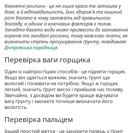
Кімнатні рослини - це не лише краса та затишок у
домі, а й відповідальність. Їхнє здоров'я та пишний
ріст багато в чому залежать від правильного
догляду, а одним із ключових факторів є полив.
Занадто багато води може призвести до загнивання
коренів та загибелі рослини, тому важливо знати, як
визначити ступінь просушування ґрунту, повідомляє
Дніпровська порадниця.
Перевірка ваги горщика
Один із найпростіших способів - це підняти горщик.
Якщо він здається важким, значить ґрунт ще
вологий і поливати не потрібно. Якщо ж горщик
легкий, значить ґрунт висох і прийшов час поливу.
Звичайно, з досвідом ви будете краще відчувати
вагу ґрунту і зможете точніше визначати його
вологість.
Перевірка пальцем
Інший простий метод - це занурити палець у ґрунт