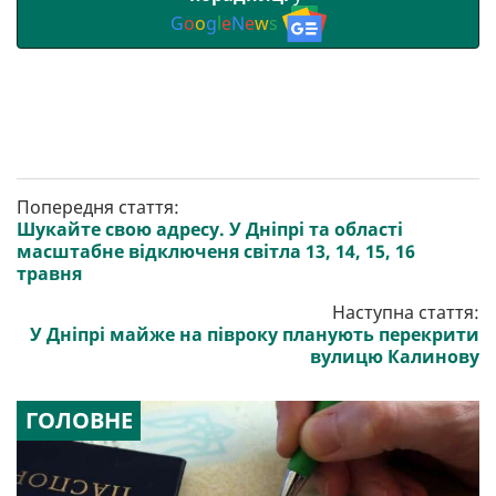
G
o
o
g
l
e
N
e
w
s
Попередня стаття:
Шукайте свою адресу. У Дніпрі та області
масштабне відключеня світла 13, 14, 15, 16
травня
Наступна стаття:
У Дніпрі майже на півроку планують перекрити
вулицю Калинову
ГОЛОВНЕ