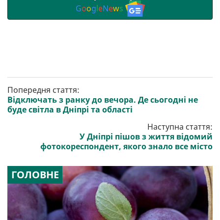
G
o
o
g
l
e
N
e
w
s
Попередня стаття:
Відключать з ранку до вечора. Де сьогодні не
буде світла в Дніпрі та області
Наступна стаття:
У Дніпрі пішов з життя відомий
фотокореспондент, якого знало все місто
ГОЛОВНЕ