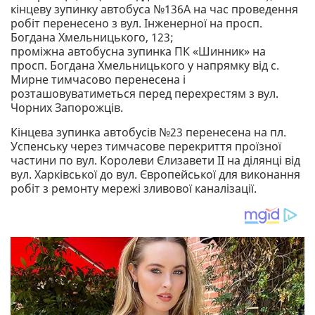
кінцеву зупинку автобуса №136А на час проведення
робіт перенесено з вул. Інженерної на просп.
Богдана Хмельницького, 123;
проміжна автобусна зупинка ПК «Шинник» на
просп. Богдана Хмельницького у напрямку від с.
Мирне тимчасово перенесена і
розташовуватиметься перед перехрестям з вул.
Чорних Запорожців.
Кінцева зупинка автобусів №23 перенесена на пл.
Успенську через тимчасове перекриття проїзної
частини по вул. Королеви Єлизавети II на ділянці від
вул. Харківської до вул. Європейської для виконання
робіт з ремонту мережі зливової каналізації.