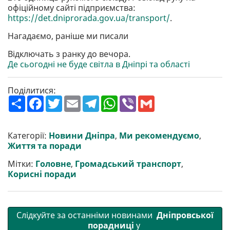
офіційному сайті підприємства:
https://det.dniprorada.gov.ua/transport/
.
Нагадаємо, раніше ми писали
Відключать з ранку до вечора.
Де сьогодні не буде світла в Дніпрі та області
Поділитися:
П
F
T
E
T
W
V
G
о
a
w
m
e
h
i
m
ш
c
i
a
l
a
b
a
и
e
t
i
e
t
e
i
р
b
t
l
g
s
r
l
Категорії:
Новини Дніпра
,
Ми рекомендуємо
,
и
o
e
r
A
Життя та поради
т
o
r
a
p
и
k
m
p
Мітки:
Головне
,
Громадський транспорт
,
Корисні поради
Слідкуйте за останніми новинами
Дніпровської
порадниці
у