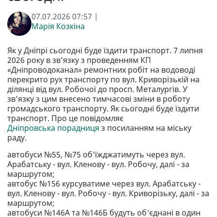
07.07.2026 07:57 |
Марія Козкіна
Як у Дніпрі сьогодні буде їздити транспорт. 7 липня
2026 року в зв’язку з проведенням КП
«Дніпроводоканал» ремонтних робіт на водоводі
перекрито рух транспорту по вул. Криворізькій на
ділянці від вул. Робочої до просп. Металургів. У
зв’язку з цим внесено тимчасові зміни в роботу
громадського транспорту. Як сьогодні буде їздити
транспорт. Про це повідомляє
Дніпровська порадниця
з посиланням на міську
раду.
автобуси №55, №75 об'їжджатимуть через вул.
Арабатську - вул. Кленову - вул. Робочу, далі - за
маршрутом;
автобус №156 курсуватиме через вул. Арабатську -
вул. Кленову - вул. Робочу - вул. Криворізьку, далі - за
маршрутом;
автобуси №146А та №146Б будуть об'єднані в один