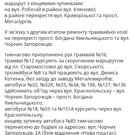
маршрут з кінцевими зупинками:
на вул. Робочій в районі вул. Кленової;
в районі перехрестя вул. Криворізької та просп.
Металургів.
У зв'язку з другим етапом ремонту трамвайної колії
на перехресті просп. Богдана Хмельницького та вул.
Чорних Запорожців:
тимчасово призупинено рух трамваїв №16;
трамваї №12 курсують за скороченим маршрутом
від пл. Старомостової до вул. Сікорського;
тролейбуси №8 та №9 працюють до вул. Дениса
Котенка, без заїзду до заводу Металовиробів;
автобуси №32, №32К, №33, №34, № 106, №127, №136
здійснюють об’їзд через вул. Краснопільську – вул.
Чорних Запорожців – просп. Богдана
Хмельницького;
автобуси №18, №55 та №151А курсують через вул.
Краснопільську;
кінцеву зупинку автобуса №85 тимчасово
перенесено до будівлі за адресою: вул. Чорних
Запорожців, 2А (біля відділення «Нова пошта»);