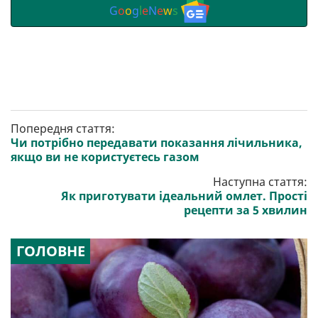
G
o
o
g
l
e
N
e
w
s
Попередня стаття:
Чи потрібно передавати показання лічильника,
якщо ви не користуєтесь газом
Наступна стаття:
Як приготувати ідеальний омлет. Прості
рецепти за 5 хвилин
ГОЛОВНЕ