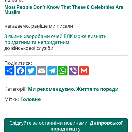
нагадаємо, раніше ми писали
З якими хворобами очей ВЛК може визнати
придатним та непридатним
до військової служби
Поділитися:
П
F
T
E
T
W
V
G
о
a
w
m
e
h
i
m
ш
c
i
a
l
a
b
a
и
e
t
i
e
t
e
i
р
b
t
l
g
s
r
l
Категорії:
Ми рекомендуємо
,
Життя та поради
и
o
e
r
A
т
o
r
a
p
Мітки:
Головне
и
k
m
p
Слідкуйте за останніми новинами
Дніпровської
порадниці
у