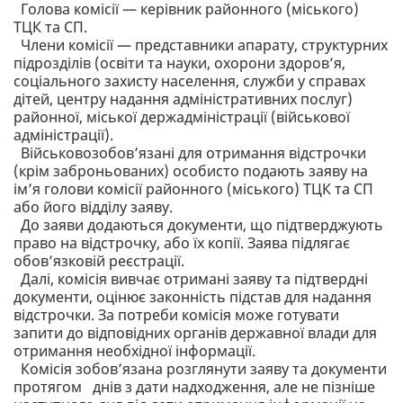
Голова комісії — керівник районного (міського)
ТЦК та СП.
Члени комісії — представники апарату, структурних
підрозділів (освіти та науки, охорони здоров’я,
соціального захисту населення, служби у справах
дітей, центру надання адміністративних послуг)
районної, міської держадміністрації (військової
адміністрації).
Військовозобов’язані для отримання відстрочки
(крім заброньованих) особисто подають заяву на
ім’я голови комісії районного (міського) ТЦК та СП
або його відділу заяву.
До заяви додаються документи, що підтверджують
право на відстрочку, або їх копії. Заява підлягає
обов’язковій реєстрації.
Далі, комісія вивчає отримані заяву та підтвердні
документи, оцінює законність підстав для надання
відстрочки. За потреби комісія може готувати
запити до відповідних органів державної влади для
отримання необхідної інформації.
Комісія зобов’язана розглянути заяву та документи
протягом днів з дати надходження, але не пізніше