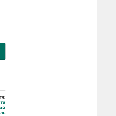
тя:
 та
ний
иль