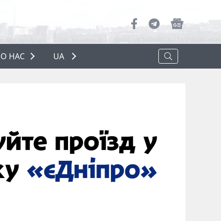
О НАС
UA
ПРО НАС
РЕКЛАМА
ПОЛІТИКА КОНФІДЕНЦІЙНОСТІ