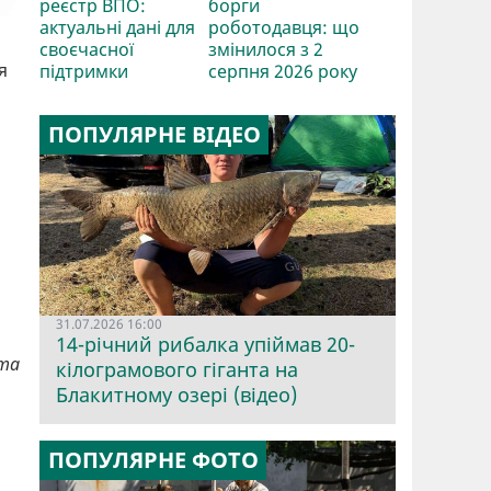
реєстр ВПО:
борги
актуальні дані для
роботодавця: що
своєчасної
змінилося з 2
я
підтримки
серпня 2026 року
ПОПУЛЯРНЕ ВІДЕО
31.07.2026 16:00
14-річний рибалка упіймав 20-
 та
кілограмового гіганта на
Блакитному озері (відео)
ПОПУЛЯРНЕ ФОТО