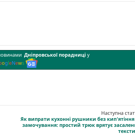
 новинами
Дніпровської порадниці
у
o
o
g
l
e
N
e
w
s
Наступна стат
Як випрати кухонні рушники без кип'ятіння
замочування: простий трюк врятує засале
текст