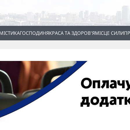
МІСТИКА
ГОСПОДИНЯ
КРАСА ТА ЗДОРОВ’Я
МІСЦЕ СИЛИ
ПР