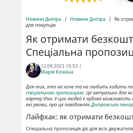
Новини Дніпра
/
Новини Дніпра
/
Як отри
для покупців
Як отримати безкошт
Спеціальна пропозиц
12.09.2023 10:53 |
Марія Козкіна
Для тих, хто не хоче та не любить ходити по
спеціальною пропозицією.
Це актуально для всі
картку Visa. У цих людей є чудова можливіст
які умови, про це повідомляє
Дніпровська пано
Лайфхак: як отримати безкошт
Спеціальна пропозиція діє для всіх держателів