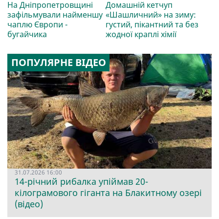
На Дніпропетровщині
Домашній кетчуп
зафільмували найменшу
«Шашличний» на зиму:
чаплю Європи -
густий, пікантний та без
бугайчика
жодної краплі хімії
ПОПУЛЯРНЕ ВІДЕО
31.07.2026 16:00
14-річний рибалка упіймав 20-
кілограмового гіганта на Блакитному озері
(відео)