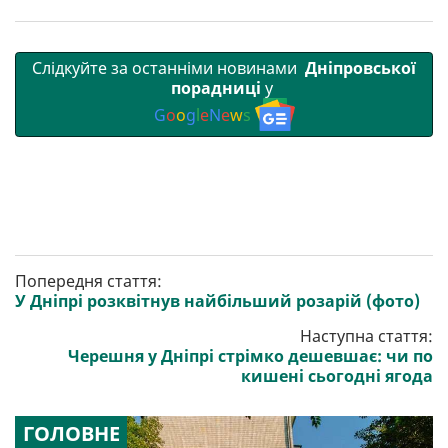
Слідкуйте за останніми новинами
Дніпровської
порадниці
у
G
o
o
g
l
e
N
e
w
s
Попередня стаття:
У Дніпрі розквітнув найбільший розарій (фото)
Наступна стаття:
Черешня у Дніпрі стрімко дешевшає: чи по
кишені сьогодні ягода
ГОЛОВНЕ