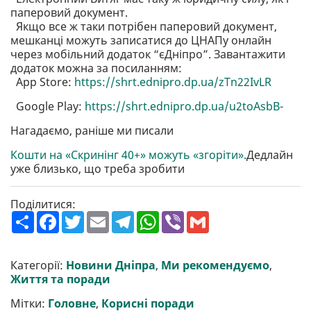
паперовий документ.
Якщо все ж таки потрібен паперовий документ,
мешканці можуть записатися до ЦНАПу онлайн
через мобільний додаток “єДніпро”. Завантажити
додаток можна за посиланням:
App Store:
https://shrt.ednipro.dp.ua/zTn22IvLR
Google Play:
https://shrt.ednipro.dp.ua/u2toAsbB-
Нагадаємо, раніше ми писали
Кошти на «Скринінг 40+» можуть «згоріти».
Дедлайн
уже близько, що треба зробити
Поділитися:
П
F
T
E
T
W
V
G
о
a
w
m
e
h
i
m
ш
c
i
a
l
a
b
a
и
e
t
i
e
t
e
i
р
b
t
l
g
s
r
l
Категорії:
Новини Дніпра
,
Ми рекомендуємо
,
и
o
e
r
A
Життя та поради
т
o
r
a
p
и
k
m
p
Мітки:
Головне
,
Корисні поради