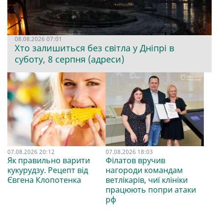
08.08.2026 07:01
Хто залишиться без світла у Дніпрі в
суботу, 8 серпня (адреси)
07.08.2026 20:12
07.08.2026 18:03
Як правильно варити
Філатов вручив
кукурудзу. Рецепт від
нагороди командам
Євгена Клопотенка
ветлікарів, чиї клініки
працюють попри атаки
рф