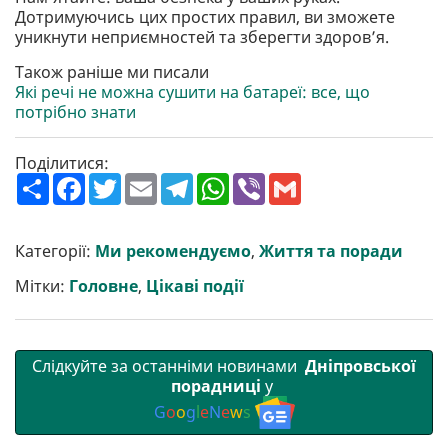
Дотримуючись цих простих правил, ви зможете
уникнути неприємностей та зберегти здоров’я.
Також раніше ми писали
Які речі не можна сушити на батареї: все, що
потрібно знати
Поділитися:
П
F
T
E
T
W
V
G
о
a
w
m
e
h
i
m
ш
c
i
a
l
a
b
a
и
e
t
i
e
t
e
i
р
b
t
l
g
s
r
l
Категорії:
Ми рекомендуємо
,
Життя та поради
и
o
e
r
A
т
o
r
a
p
Мітки:
Головне
,
Цікаві події
и
k
m
p
Слідкуйте за останніми новинами
Дніпровської
порадниці
у
G
o
o
g
l
e
N
e
w
s