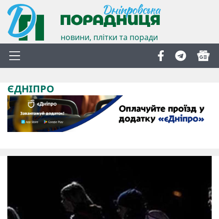
новини, плітки та поради
ЄДНІПРО