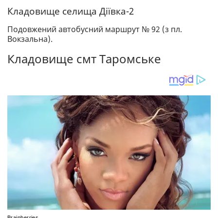
Кладовище селища Діївка-2
Подовжений автобусний маршрут № 92 (з пл.
Вокзальна).
Кладовище смт Таромське