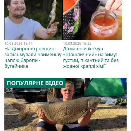
10.08.2026 18:11
10.08.2026 16:22
На Дніпропетровщині
Домашній кетчуп
зафільмували найменшу
«Шашличний» на зиму:
чаплю Європи -
густий, пікантний та без
бугайчика
жодної краплі хімії
ПОПУЛЯРНЕ ВІДЕО