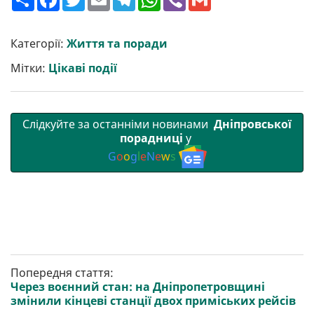
о
a
w
m
e
h
i
m
ш
c
i
a
l
a
b
a
и
e
t
i
e
t
e
i
р
b
t
l
g
s
r
l
Категорії:
Життя та поради
и
o
e
r
A
т
o
r
a
p
Мітки:
Цікаві події
и
k
m
p
Слідкуйте за останніми новинами
Дніпровської
порадниці
у
G
o
o
g
l
e
N
e
w
s
Попередня стаття:
Через воєнний стан: на Дніпропетровщині
змінили кінцеві станції двох приміських рейсів