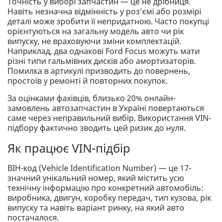
Точність у виборі запчастин — це не дрібниця.
Навіть незначна відмінність у роз’ємі або розмірі
деталі може зробити її непридатною. Часто покупці
орієнтуються на загальну модель авто чи рік
випуску, не враховуючи зміни комплектацій.
Наприклад, два однакові Ford Focus можуть мати
різні типи гальмівних дисків або амортизаторів.
Помилка в артикулі призводить до повернень,
простоїв у ремонті й повторних покупок.
За оцінками фахівців, близько 20% онлайн-
замовлень автозапчастин в Україні повертаються
саме через неправильний вибір. Використання VIN-
підбору фактично зводить цей ризик до нуля.
Як працює VIN-підбір
ВІН-код (Vehicle Identification Number) — це 17-
значний унікальний номер, який містить усю
технічну інформацію про конкретний автомобіль:
виробника, двигун, коробку передач, тип кузова, рік
випуску та навіть варіант ринку, на який авто
постачалося.