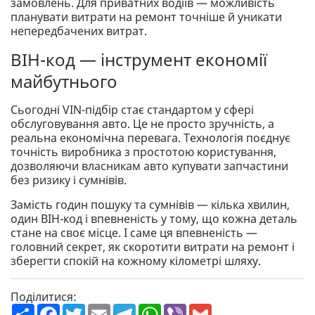
замовлень. Для приватних водіїв — можливість
планувати витрати на ремонт точніше й уникати
непередбачених витрат.
ВІН-код — інструмент економії
майбутнього
Сьогодні VIN-підбір стає стандартом у сфері
обслуговування авто. Це не просто зручність, а
реальна економічна перевага. Технологія поєднує
точність виробника з простотою користування,
дозволяючи власникам авто купувати запчастини
без ризику і сумнівів.
Замість годин пошуку та сумнівів — кілька хвилин,
один ВІН-код і впевненість у тому, що кожна деталь
стане на своє місце. І саме ця впевненість —
головний секрет, як скоротити витрати на ремонт і
зберегти спокій на кожному кілометрі шляху.
Поділитися:
П
F
T
E
T
W
V
G