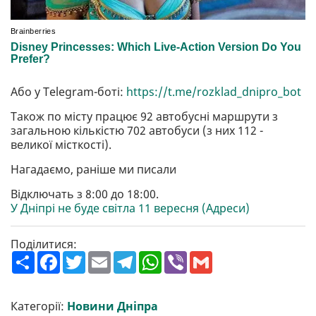
Або у Telegram-боті:
https://t.me/rozklad_dnipro_bot
Також по місту працює 92 автобусні маршрути з
загальною кількістю 702 автобуси (з них 112 -
великої місткості).
Нагадаємо, раніше ми писали
Відключать з 8:00 до 18:00.
У Дніпрі не буде світла 11 вересня (Адреси)
Поділитися:
П
F
T
E
T
W
V
G
о
a
w
m
e
h
i
m
ш
c
i
a
l
a
b
a
и
e
t
i
e
t
e
i
р
b
t
l
g
s
r
l
Категорії:
Новини Дніпра
и
o
e
r
A