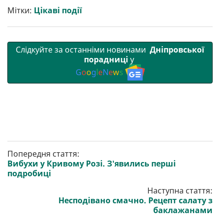
т
o
r
a
p
Мітки:
Цікаві події
и
k
m
p
Слідкуйте за останніми новинами
Дніпровської
порадниці
у
G
o
o
g
l
e
N
e
w
s
Попередня стаття:
Вибухи у Кривому Розі. З'явились перші
подробиці
Наступна стаття:
Несподівано смачно. Рецепт салату з
баклажанами