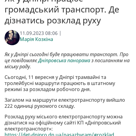
громадський транспорт. Де
дізнатись розклад руху
11.09.2023 08:06 |
Марія Козкіна
Як у Дніпрі сьогодні буде працювати транспорт. Про
це повідомляє
Дніпровська панорама
з посиланням на
міську раду.
Сьогодні, 11 вересня у Дніпрі трамвайні та
тролейбусні маршрути працюють в штатному
режимі за розкладом робочого дня.
Загалом на маршрути електротранспорту вийшло
222 одиниці рухомого складу.
Розклад руху міського електротранспорту можна
дізнатися на офіційному сайті КП «Дніпровський
електротранспорт»:
https://det-dnipro.dp.ua/pasazhyram/#rozklad