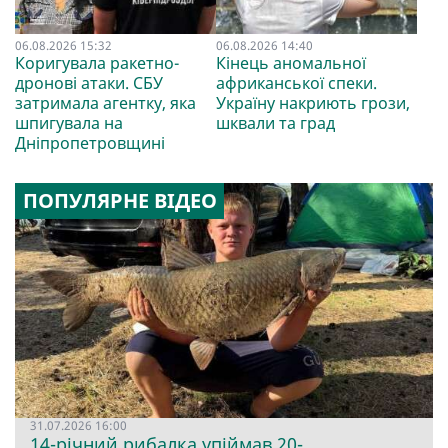
06.08.2026 15:32
06.08.2026 14:40
Коригувала ракетно-
Кінець аномальної
дронові атаки. СБУ
африканської спеки.
затримала агентку, яка
Україну накриють грози,
шпигувала на
шквали та град
Дніпропетровщині
ПОПУЛЯРНЕ ВІДЕО
31.07.2026 16:00
14-річний рибалка упіймав 20-