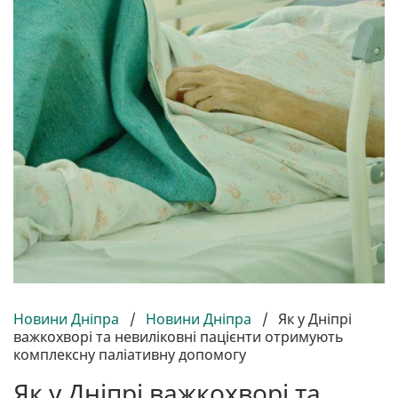
Новини Дніпра
/
Новини Дніпра
/
Як у Дніпрі
важкохворі та невиліковні пацієнти отримують
комплексну паліативну допомогу
Як у Дніпрі важкохворі та