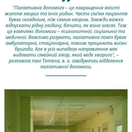
"Паліативна допомога – це покращення якості
життя хворих та їхніх родин. Часто сім’ям пацієнтів
буває складніше, ніж самим хворим. Завжди важко
відпускати рідну людину, бачити, як вона згасає. Тож
це комплекс допомоги – психологічної, соціальної та
медичної. Важливо розуміти, паліативна поміч буває
амбулаторна, стаціонарна, також працюють виїзні
бригади. Але в усіх випадках направлення має
видавати сімейний лікар, який веде хворого", –
розповіла пані Тетяна, в. о. завідувачки відділення
паліативної допомоги.