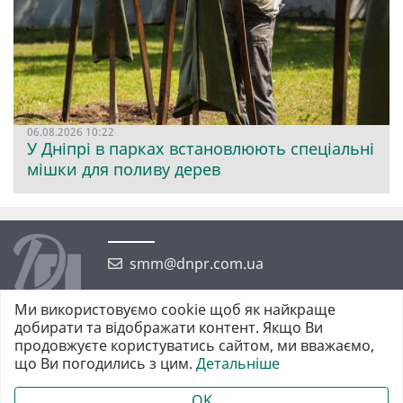
06.08.2026 10:22
У Дніпрі в парках встановлюють спеціальні
мішки для поливу дерев
smm@dnpr.com.ua
Ми використовуємо cookie щоб як найкраще
добирати та відображати контент. Якщо Ви
продовжуєте користуватись сайтом, ми вважаємо,
що Ви погодились з цим.
Детальніше
©2026 https://dnpr.com.ua Дніпровська порадниця
Всі права захищені. При повному або частковому використанні
OK