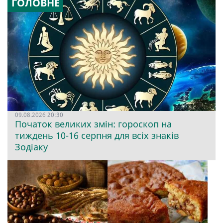
ГОЛОВНЕ
09.08.2026 20:30
Початок великих змін: гороскоп на
тиждень 10-16 серпня для всіх знаків
Зодіаку