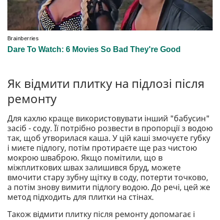
Як відмити плитку на підлозі після
ремонту
Для кахлю краще використовувати інший "бабусин"
засіб - соду. Її потрібно розвести в пропорції з водою
так, щоб утворилася каша. У цій каші змочуєте губку
і миєте підлогу, потім протираєте ще раз чистою
мокрою шваброю. Якщо помітили, що в
міжплиткових швах залишився бруд, можете
вмочити стару зубну щітку в соду, потерти точково,
а потім знову вимити підлогу водою. До речі, цей же
метод підходить для плитки на стінах.
Також відмити плитку після ремонту допомагає і