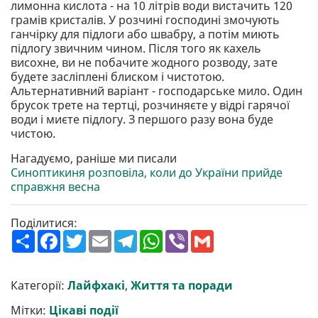
лимонна кислота - на 10 літрів води вистачить 120
грамів кристалів. У розчині господині змочують
ганчірку для підлоги або швабру, а потім миють
підлогу звичним чином. Після того як кахель
висохне, ви не побачите жодного розводу, зате
будете засліплені блиском і чистотою.
Альтернативний варіант - господарське мило. Один
брусок трете на тертці, розчиняєте у відрі гарячої
води і миєте підлогу. З першого разу вона буде
чистою.
Нагадуємо, раніше ми писали
Синоптикиня розповіла, коли до України прийде
справжня весна
Поділитися:
П
F
T
E
T
W
V
G
о
a
w
m
e
h
i
m
ш
c
i
a
l
a
b
a
и
e
t
i
e
t
e
i
р
b
t
l
g
s
r
l
Категорії:
Лайфхакі
,
Життя та поради
и
o
e
r
A
т
o
r
a
p
Мітки:
Цікаві події
и
k
m
p