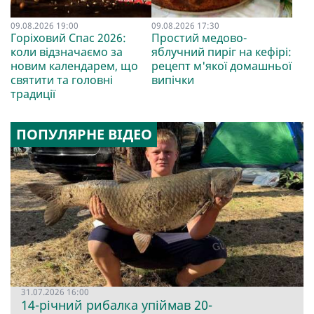
09.08.2026 19:00
09.08.2026 17:30
Горіховий Спас 2026:
Простий медово-
коли відзначаємо за
яблучний пиріг на кефірі:
новим календарем, що
рецепт м'якої домашньої
святити та головні
випічки
традиції
ПОПУЛЯРНЕ ВІДЕО
31.07.2026 16:00
14-річний рибалка упіймав 20-