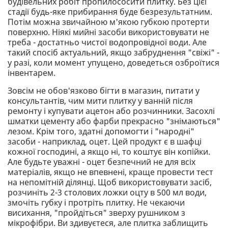
будівельних робіт пропилососити плитку. Без цієї
стадії будь-яке прибирання буде безрезультатним.
Потім можна звичайною м'якою губкою протерти
поверхню. Ніякі мийні засоби використовувати не
треба - достатньо чистої водопровідної води. Але
такий спосіб актуальний, якщо забруднення "свіжі" -
у разі, коли момент упущено, доведеться озброїтися
інвентарем.
Зовсім не обов'язково бігти в магазин, питати у
консультантів, чим мити плитку у ванній після
ремонту і купувати ацетон або розчинники. Засохлі
шматки цементу або фарби прекрасно "знімаються"
лезом. Крім того, здатні допомогти і "народні"
засоби - наприклад, оцет. Цей продукт є в шафці
кожної господині, а якщо ні, то коштує він копійки.
Але будьте уважні - оцет безпечний не для всіх
матеріалів, якщо не впевнені, краще провести тест
на непомітній ділянці. Щоб використовувати засіб,
розчиніть 2-3 столових ложки оцту в 500 мл води,
змочіть губку і протріть плитку. Не чекаючи
висихання, "пройдіться" зверху рушником з
мікрофібри. Ви здивуєтеся, але плитка заблищить