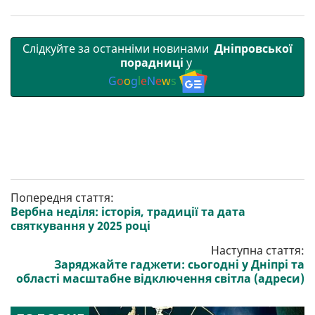
Слідкуйте за останніми новинами
Дніпровської
порадниці
у
G
o
o
g
l
e
N
e
w
s
Попередня стаття:
Вербна неділя: історія, традиції та дата
святкування у 2025 році
Наступна стаття:
Заряджайте гаджети: сьогодні у Дніпрі та
області масштабне відключення світла (адреси)