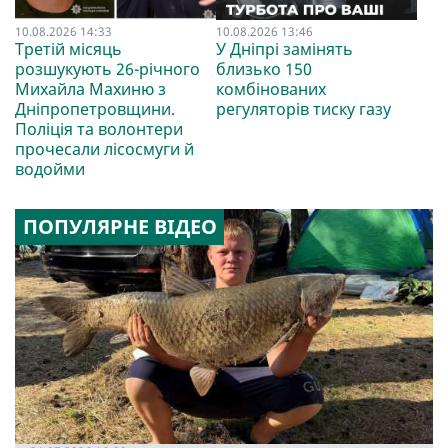
10.08.2026 14:33
10.08.2026 13:46
Третій місяць
У Дніпрі замінять
розшукують 26-річного
близько 150
Михайла Махиню з
комбінованих
Дніпропетровщини.
регуляторів тиску газу
Поліція та волонтери
прочесали лісосмуги й
водойми
ПОПУЛЯРНЕ ВІДЕО