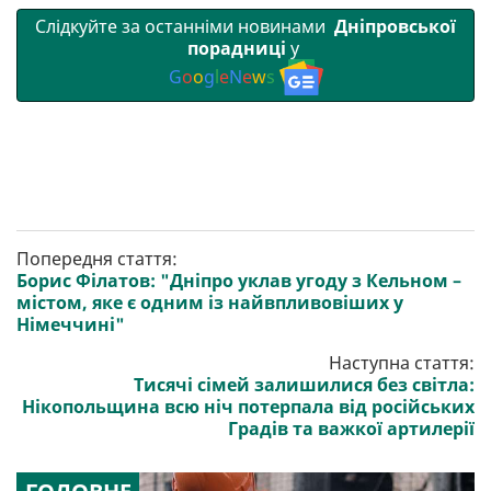
Слідкуйте за останніми новинами
Дніпровської
порадниці
у
G
o
o
g
l
e
N
e
w
s
Попередня стаття:
Борис Філатов: "Дніпро уклав угоду з Кельном –
містом, яке є одним із найвпливовіших у
Німеччині"
Наступна стаття:
Тисячі сімей залишилися без світла:
Нікопольщина всю ніч потерпала від російських
Градів та важкої артилерії