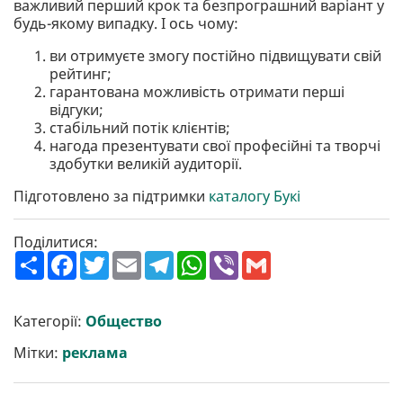
важливий перший крок та безпрограшний варіант у
будь-якому випадку. І ось чому:
ви отримуєте змогу постійно підвищувати свій
рейтинг;
гарантована можливість отримати перші
відгуки;
стабільний потік клієнтів;
нагода презентувати свої професійні та творчі
здобутки великій аудиторії.
Підготовлено за підтримки
каталогу Букі
Поділитися:
П
F
T
E
T
W
V
G
о
a
w
m
e
h
i
m
ш
c
i
a
l
a
b
a
и
e
t
i
e
t
e
i
р
b
t
l
g
s
r
l
Категорії:
Общество
и
o
e
r
A
т
o
r
a
p
Мітки:
реклама
и
k
m
p