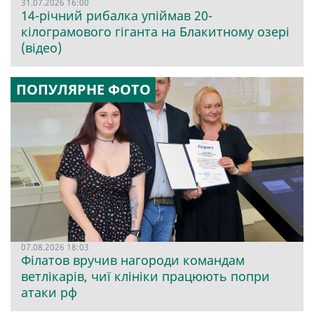
31.07.2026 16:00
14-річний рибалка упіймав 20-
кілограмового гіганта на Блакитному озері
(відео)
ПОПУЛЯРНЕ ФОТО
07.08.2026 18:03
Філатов вручив нагороди командам
ветлікарів, чиї клініки працюють попри
атаки рф