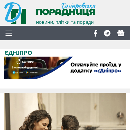
новини, плітки та поради
ЄДНІПРО