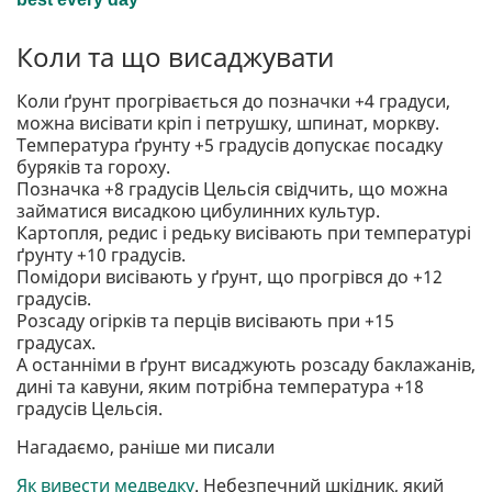
Коли та що висаджувати
Коли ґрунт прогрівається до позначки +4 градуси,
можна висівати кріп і петрушку, шпинат, моркву.
Температура ґрунту +5 градусів допускає посадку
буряків та гороху.
Позначка +8 градусів Цельсія свідчить, що можна
займатися висадкою цибулинних культур.
Картопля, редис і редьку висівають при температурі
ґрунту +10 градусів.
Помідори висівають у ґрунт, що прогрівся до +12
градусів.
Розсаду огірків та перців висівають при +15
градусах.
А останніми в ґрунт висаджують розсаду баклажанів,
дині та кавуни, яким потрібна температура +18
градусів Цельсія.
Нагадаємо, раніше ми писали
Як вивести медведку
. Небезпечний шкідник, який