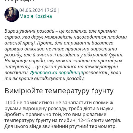
04.05.2024 17:20 |
Марія Козкіна
Вирощування розсади – це клопітка, але приємна
справа, яка дарує можливість насолодитися плодами
власної праці. Проте, для отримання багатого
врожаю важливо не лише правильно виростити
розсаду, але й вчасно її висадити у відкритий ґрунт.
Найкраща порада, яку можна знайти на просторах
інтернету, – це орієнтуватися на температурні
показники.
Дніпровська порадниця
розповість, коли
та як краще висаджувати розсаду.
Вимірюйте температуру ґрунту
Щоб не помилитися і не занапастити своїми ж
руками вирощену розсаду, треба діяти з науки.
Зробить правильно той, хто вимірюватиме
температуру ґрунту на глибині 12-15 сантиметрів.
Для цього зійде звичайний ртутний термометр.