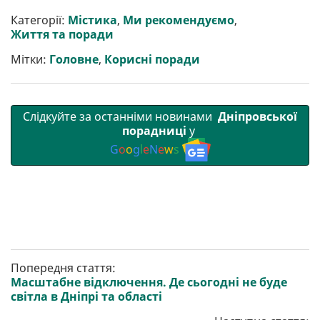
и
e
t
i
e
t
e
i
р
b
t
l
g
s
r
l
Категорії:
Містика
,
Ми рекомендуємо
,
и
o
e
r
A
Життя та поради
т
o
r
a
p
и
k
m
p
Мітки:
Головне
,
Корисні поради
Слідкуйте за останніми новинами
Дніпровської
порадниці
у
G
o
o
g
l
e
N
e
w
s
Попередня стаття:
Масштабне відключення. Де сьогодні не буде
світла в Дніпрі та області