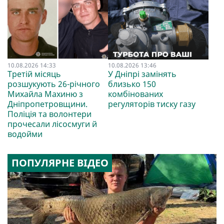
10.08.2026 14:33
10.08.2026 13:46
Третій місяць
У Дніпрі замінять
розшукують 26-річного
близько 150
Михайла Махиню з
комбінованих
Дніпропетровщини.
регуляторів тиску газу
Поліція та волонтери
прочесали лісосмуги й
водойми
ПОПУЛЯРНЕ ВІДЕО