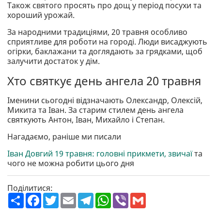
Також святого просять про дощ у період посухи та
хороший урожай.
За народними традиціями, 20 травня особливо
сприятливе для роботи на городі. Люди висаджують
огірки, баклажани та доглядають за грядками, щоб
залучити достаток у дім.
Хто святкує день ангела 20 травня
Іменини сьогодні відзначають Олександр, Олексій,
Микита та Іван. За старим стилем день ангела
святкують Антон, Іван, Михайло і Степан.
Нагадаємо, раніше ми писали
Іван Довгий 19 травня: головні прикмети, звичаї
та
чого не можна робити цього дня
Поділитися:
П
F
T
E
T
W
V
G
о
a
w
m
e
h
i
m
ш
c
i
a
l
a
b
a