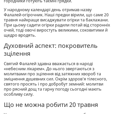
городники готують таємні грядки.
У народному календарі день отримав назву
Фалалей-огірочник. Наші предки вірили, що саме 20
травня найкраще висаджувати огірки та баклажани.
При цьому садити огірки радили потай від сторонніх
очей, тоді овочі виростуть великими, соковитими й
щедро вродять.
Духовний аспект: покровитель
зцілення
Святий Фалалей здавна вважається в народі
«небесним лікарем». До нього звертаються з
молитвами про зцілення від затяжних хвороб та
зміцнення душевних сил. Окрім здоров’я тілесного,
святого просять і про добробут земний: молитви
про рясний дощ та гарну погоду сьогодні мають
особливу силу.
Що не можна робити 20 травня