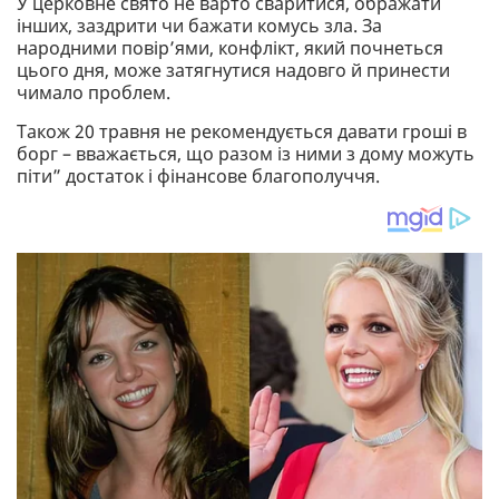
У церковне свято не варто сваритися, ображати
інших, заздрити чи бажати комусь зла. За
народними повір’ями, конфлікт, який почнеться
цього дня, може затягнутися надовго й принести
чимало проблем.
Також 20 травня не рекомендується давати гроші в
борг – вважається, що разом із ними з дому можуть
піти” достаток і фінансове благополуччя.