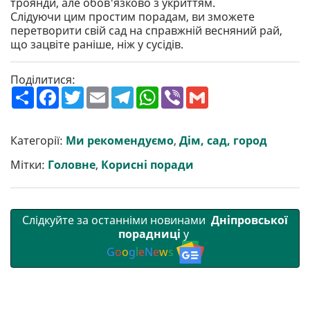
троянди, але обов'язково з укриттям.
Слідуючи цим простим порадам, ви зможете
перетворити свій сад на справжній весняний рай,
що зацвіте раніше, ніж у сусідів.
Поділитися:
П
F
T
E
T
W
V
G
о
a
w
m
e
h
i
m
ш
c
i
a
l
a
b
a
и
e
t
i
e
t
e
i
р
b
t
l
g
s
r
l
Категорії:
Ми рекомендуємо
,
Дім, сад, город
и
o
e
r
A
т
o
r
a
p
Мітки:
Головне
,
Корисні поради
и
k
m
p
Слідкуйте за останніми новинами
Дніпровської
порадниці
у
G
o
o
g
l
e
N
e
w
s