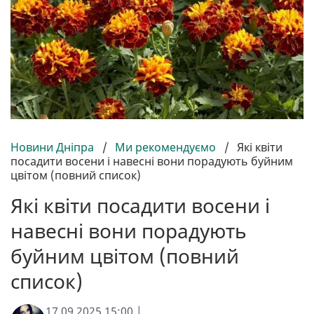
Новини Дніпра
/
Ми рекомендуємо
/
Які квіти
посадити восени і навесні вони порадують буйним
цвітом (повний список)
Які квіти посадити восени і
навесні вони порадують
буйним цвітом (повний
список)
17.09.2025 15:00 |