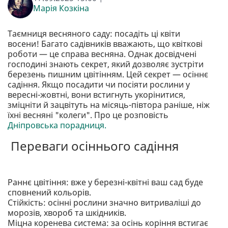
Марія Козкіна
Таємниця весняного саду: посадіть ці квіти
восени! Багато садівників вважають, що квіткові
роботи — це справа весняна. Однак досвідчені
господині знають секрет, який дозволяє зустріти
березень пишним цвітінням. Цей секрет — осіннє
садіння. Якщо посадити чи посіяти рослини у
вересні-жовтні, вони встигнуть укорінитися,
зміцніти й зацвітуть на місяць-півтора раніше, ніж
їхні весняні "колеги". Про це розповість
Дніпровська порадниця.
Переваги осіннього садіння
Раннє цвітіння: вже у березні-квітні ваш сад буде
сповнений кольорів.
Стійкість: осінні рослини значно витриваліші до
морозів, хвороб та шкідників.
Міцна коренева система: за осінь коріння встигає