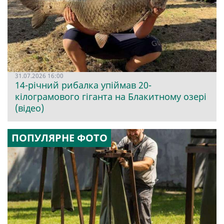
31.07.2026 16:00
14-річний рибалка упіймав 20-
кілограмового гіганта на Блакитному озері
(відео)
ПОПУЛЯРНЕ ФОТО