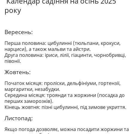
Календар садіння на осінь 2025
року
Вересень:
Перша половина: цибулинні (тюльпани, крокуси,
нарциси), а також мальви та айстри.
Друга половина: іриси, лілії, гіацинти, чорнобривці,
півонії.
Жовтень:
Початок місяця: проліски, дельфініуми, гортензії,
маргаритки, незабудки.
Середина місяця: троянди та жоржини (посадка до
перших заморозків).
Кінець жовтня: пізні цибулинні, під зимове укриття.
Листопад:
Якщо погода дозволяє, можна посадити жоржини та