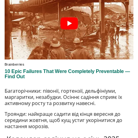
Багаторічники: півонії, гортензії, дельфініуми,
маргаритки, незабудки. Осіннє садіння сприяє їх
активному росту та розвитку навесні.
Троянди: найкраще садити від кінця вересня до
середини жовтня, щоб кущ устиг укорінитися до
настання морозів.