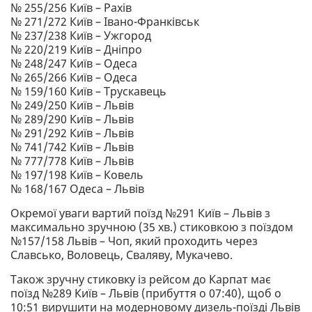
№ 255/256 Київ – Рахів
№ 271/272 Київ – Івано-Франківськ
№ 237/238 Київ – Ужгород
№ 220/219 Київ – Дніпро
№ 248/247 Київ – Одеса
№ 265/266 Київ – Одеса
№ 159/160 Київ – Трускавець
№ 249/250 Київ – Львів
№ 289/290 Київ – Львів
№ 291/292 Київ – Львів
№ 741/742 Київ – Львів
№ 777/778 Київ – Львів
№ 197/198 Київ – Ковель
№ 168/167 Одеса – Львів
Окремої уваги вартий поїзд №291 Київ – Львів з
максимально зручною (35 хв.) стиковкою з поїздом
№157/158 Львів – Чоп, який проходить через
Славсько, Воловець, Сваляву, Мукачево.
Також зручну стиковку із рейсом до Карпат має
поїзд №289 Київ – Львів (прибуття о 07:40), щоб о
10:51 вирушити на модерновому дизель-поїзді Львів