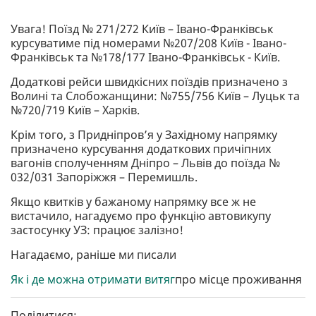
Увага! Поїзд № 271/272 Київ – Івано-Франківськ
курсуватиме під номерами №207/208 Київ - Івано-
Франківськ та №178/177 Івано-Франківськ - Київ.
Додаткові рейси швидкісних поїздів призначено з
Волині та Слобожанщини: №755/756 Київ – Луцьк та
№720/719 Київ – Харків.
Крім того, з Придніпров’я у Західному напрямку
призначено курсування додаткових причіпних
вагонів сполученням Дніпро – Львів до поїзда №
032/031 Запоріжжя – Перемишль.
Якщо квитків у бажаному напрямку все ж не
вистачило, нагадуємо про функцію автовикупу
застосунку УЗ: працює залізно!
Нагадаємо, раніше ми писали
Як і де можна отримати витяг
про місце проживання
Поділитися: