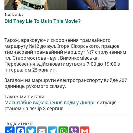
Також, враховуючи скорочення трамвайного
маршруту №12 до вул. Ігоря Сікорського, працює
тимчасовий трамвайний маршрут №7 сполученням
пл. Старомостова - вул. Виконкомівська.
Перевезення здійснюватимуться з 7:00 до 19:00 з
інтервалом 25 хвилин.
Загалом на маршрути електротранспорту вийде 207
одиниць рухомого складу.
Також ми писали
Масштабне відключення води у Дніпрі:
ситуація
станом на вечір 8 серпня
Поділитися:
П
F
T
E
T
W
V
G