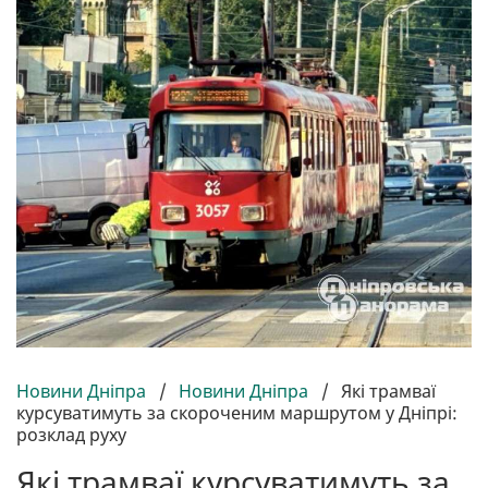
Новини Дніпра
/
Новини Дніпра
/
Які трамваї
курсуватимуть за скороченим маршрутом у Дніпрі:
розклад руху
Які трамваї курсуватимуть за