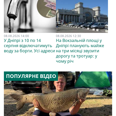
08.08.2026 14:00
08.08.2026 12:30
У Дніпрі з 10 по 14
На Вокзальній площі у
серпня відключатимуть
Дніпрі планують майже
воду за борги. Усі адреси
на три місяці звузити
дорогу та тротуар: у
чому річ
ПОПУЛЯРНЕ ВІДЕО