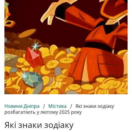
Новини Дніпра
/
Містика
/
Які знаки зодіаку
розбагатіють у лютому 2025 року
Які знаки зодіаку