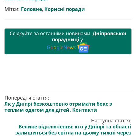
т
o
r
a
p
и
k
m
p
Мітки:
Головне
,
Корисні поради
Слідкуйте за останніми новинами
Дніпровської
порадниці
у
G
o
o
g
l
e
N
e
w
s
Попередня стаття:
Як у Дніпрі безкоштовно отримати бокс з
теплим одягом для дітей. Контакти
Наступна стаття:
Велике відключення: хто у Дніпрі та області
залишиться без світла на цьому тижні через