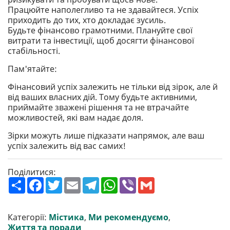
Працюйте наполегливо та не здавайтеся. Успіх
приходить до тих, хто докладає зусиль.
Будьте фінансово грамотними. Плануйте свої
витрати та інвестиції, щоб досягти фінансової
стабільності.
Пам'ятайте:
Фінансовий успіх залежить не тільки від зірок, але й
від ваших власних дій. Тому будьте активними,
приймайте зважені рішення та не втрачайте
можливостей, які вам надає доля.
Зірки можуть лише підказати напрямок, але ваш
успіх залежить від вас самих!
Поділитися:
П
F
T
E
T
W
V
G
о
a
w
m
e
h
i
m
ш
c
i
a
l
a
b
a
и
e
t
i
e
t
e
i
р
b
t
l
g
s
r
l
Категорії:
Містика
,
Ми рекомендуємо
,
и
o
e
r
A
Життя та поради