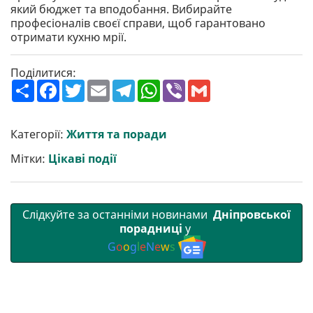
який бюджет та вподобання. Вибирайте
професіоналів своєї справи, щоб гарантовано
отримати кухню мрії.
Поділитися:
П
F
T
E
T
W
V
G
о
a
w
m
e
h
i
m
ш
c
i
a
l
a
b
a
и
e
t
i
e
t
e
i
р
b
t
l
g
s
r
l
Категорії:
Життя та поради
и
o
e
r
A
т
o
r
a
p
Мітки:
Цікаві події
и
k
m
p
Слідкуйте за останніми новинами
Дніпровської
порадниці
у
G
o
o
g
l
e
N
e
w
s