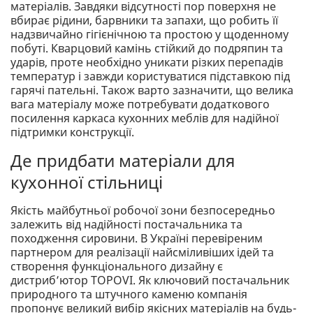
матеріалів. Завдяки відсутності пор поверхня не
вбирає рідини, барвники та запахи, що робить її
надзвичайно гігієнічною та простою у щоденному
побуті. Кварцовий камінь стійкий до подряпин та
ударів, проте необхідно уникати різких перепадів
температур і завжди користуватися підставкою під
гарячі пательні. Також варто зазначити, що велика
вага матеріалу може потребувати додаткового
посилення каркаса кухонних меблів для надійної
підтримки конструкції.
Де придбати матеріали для
кухонної стільниці
Якість майбутньої робочої зони безпосередньо
залежить від надійності постачальника та
походження сировини. В Україні перевіреним
партнером для реалізації найсміливіших ідей та
створення функціонального дизайну є
дистриб’ютор TOPOVI. Як ключовий постачальник
природного та штучного каменю компанія
пропонує великий вибір якісних матеріалів на будь-