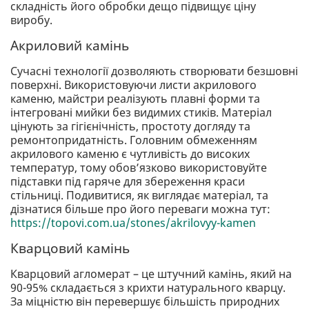
складність його обробки дещо підвищує ціну
виробу.
Акриловий камінь
Сучасні технології дозволяють створювати безшовні
поверхні. Використовуючи листи акрилового
каменю, майстри реалізують плавні форми та
інтегровані мийки без видимих стиків. Матеріал
цінують за гігієнічність, простоту догляду та
ремонтопридатність. Головним обмеженням
акрилового каменю є чутливість до високих
температур, тому обов’язково використовуйте
підставки під гаряче для збереження краси
стільниці. Подивитися, як виглядає матеріал, та
дізнатися більше про його переваги можна тут:
https://topovi.com.ua/stones/akrilovyy-kamen
Кварцовий камінь
Кварцовий агломерат – це штучний камінь, який на
90-95% складається з крихти натурального кварцу.
За міцністю він перевершує більшість природних