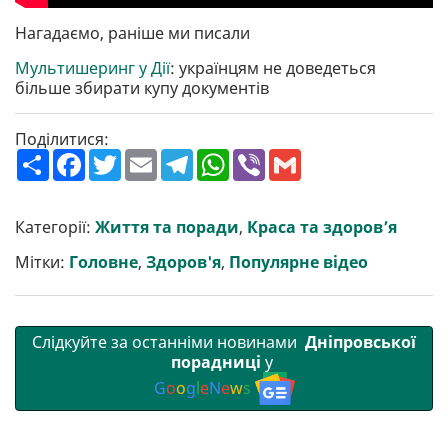
Нагадаємо, раніше ми писали
Мультишеринг у Дії
: українцям не доведеться
більше збирати купу документів
Поділитися:
П
F
T
E
T
W
V
G
о
a
w
m
e
h
i
m
ш
c
i
a
l
a
b
a
и
e
t
i
e
t
e
i
р
b
t
l
g
s
r
l
Категорії:
Життя та поради
,
Краса та здоров’я
и
o
e
r
A
т
o
r
a
p
Мітки:
Головне
,
Здоров'я
,
Популярне відео
и
k
m
p
Слідкуйте за останніми новинами
Дніпровської
порадниці
у
G
o
o
g
l
e
N
e
w
s