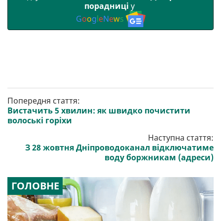
порадниці
у
G
o
o
g
l
e
N
e
w
s
Попередня стаття:
Вистачить 5 хвилин: як швидко почистити
волоські горіхи
Наступна стаття:
З 28 жовтня Дніпроводоканал відключатиме
воду боржникам (адреси)
ГОЛОВНЕ