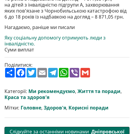
на дітей з інвалідністю підгрупи А, захворювання
яких пов’язане з Чорнобильською катастрофою від
6 до 18 років із надбавкою на догляд – 8 871,05 грн.
Нагадаємо, раніше ми писали
Яку соціальну допомогу отримують люди з
інвалідністю.
Суми виплат
Поділитися:
П
F
T
E
T
W
V
G
о
a
w
m
e
h
i
m
ш
c
i
a
l
a
b
a
и
e
t
i
e
t
e
i
р
b
t
l
g
s
r
l
Категорії:
Ми рекомендуємо
,
Життя та поради
,
и
o
e
r
A
Краса та здоров’я
т
o
r
a
p
и
k
m
p
Мітки:
Головне
,
Здоров'я
,
Корисні поради
Слідкуйте за останніми новинами
Дніпровської