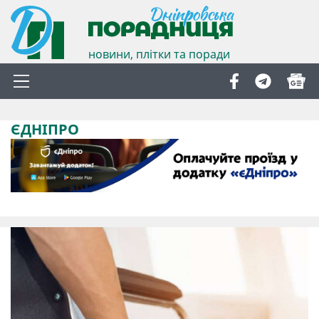
новини, плітки та поради
ЄДНІПРО