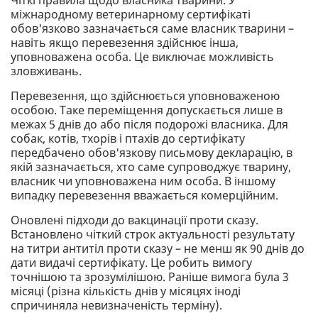
Чіткі правила щодо власника тварини. У
міжнародному ветеринарному сертифікаті
обов'язково зазначається саме власник тварини –
навіть якщо перевезення здійснює інша,
уповноважена особа. Це виключає можливість
зловживань.
Перевезення, що здійснюється уповноваженою
особою. Таке переміщення допускається лише в
межах 5 днів до або після подорожі власника. Для
собак, котів, тхорів і птахів до сертифікату
передбачено обов'язкову письмову декларацію, в
якій зазначається, хто саме супроводжує тварину,
власник чи уповноважена ним особа. В іншому
випадку перевезення вважається комерційним.
Оновлені підходи до вакцинації проти сказу.
Встановлено чіткий строк актуальності результату
на титри антитіл проти сказу – не менш як 90 днів до
дати видачі сертифікату. Це робить вимогу
точнішою та зрозумілішою. Раніше вимога була 3
місяці (різна кількість днів у місяцях іноді
спричиняла невизначеність терміну).