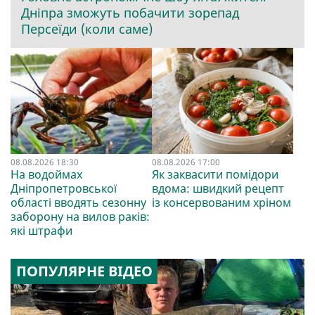
Дніпра зможуть побачити зорепад
Персеїди (коли саме)
08.08.2026 18:30
08.08.2026 17:00
На водоймах
Як заквасити помідори
Дніпропетровської
вдома: швидкий рецепт
області вводять сезонну
із консервованим хріном
заборону на вилов раків:
які штрафи
ПОПУЛЯРНЕ ВІДЕО