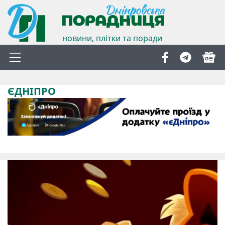
новини, плітки та поради
ЄДНІПРО