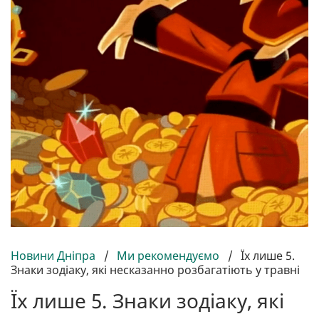
Новини Дніпра
/
Ми рекомендуємо
/
Їх лише 5.
Знаки зодіаку, які несказанно розбагатіють у травні
Їх лише 5. Знаки зодіаку, які