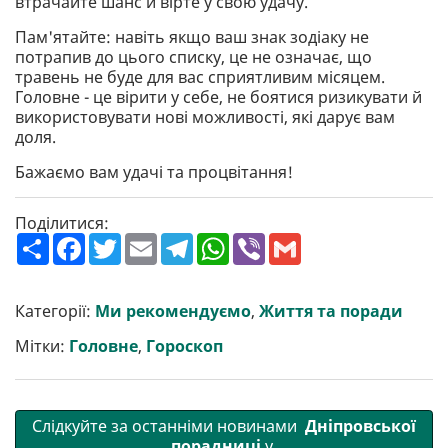
втрачайте шанс й вірте у свою удачу.
Пам'ятайте: навіть якщо ваш знак зодіаку не
потрапив до цього списку, це не означає, що
травень не буде для вас сприятливим місяцем.
Головне - це вірити у себе, не боятися ризикувати й
використовувати нові можливості, які дарує вам
доля.
Бажаємо вам удачі та процвітання!
Поділитися:
П
F
T
E
T
W
V
G
о
a
w
m
e
h
i
m
ш
c
i
a
l
a
b
a
и
e
t
i
e
t
e
i
р
b
t
l
g
s
r
l
Категорії:
Ми рекомендуємо
,
Життя та поради
и
o
e
r
A
т
o
r
a
p
Мітки:
Головне
,
Гороскоп
и
k
m
p
Слідкуйте за останніми новинами
Дніпровської
порадниці
у