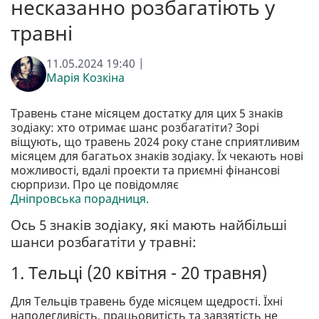
несказанно розбагатіють у
травні
11.05.2024 19:40 |
Марія Козкіна
Травень стане місяцем достатку для цих 5 знаків
зодіаку: хто отримає шанс розбагатіти? Зорі
віщують, що травень 2024 року стане сприятливим
місяцем для багатьох знаків зодіаку. Їх чекають нові
можливості, вдалі проекти та приємні фінансові
сюрпризи. Про це повідомляє
Дніпровська порадниця.
Ось 5 знаків зодіаку, які мають найбільші
шанси розбагатіти у травні:
1. Тельці (20 квітня - 20 травня)
Для Тельців травень буде місяцем щедрості. Їхні
наполегливість, працьовитість та завзятість не