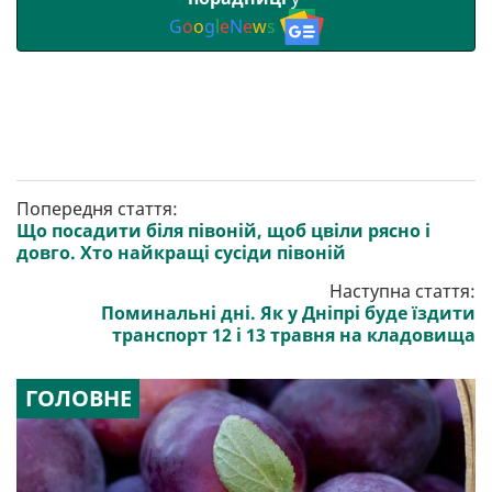
G
o
o
g
l
e
N
e
w
s
Попередня стаття:
Що посадити біля півоній, щоб цвіли рясно і
довго. Хто найкращі сусіди півоній
Наступна стаття:
Поминальні дні. Як у Дніпрі буде їздити
транспорт 12 і 13 травня на кладовища
ГОЛОВНЕ