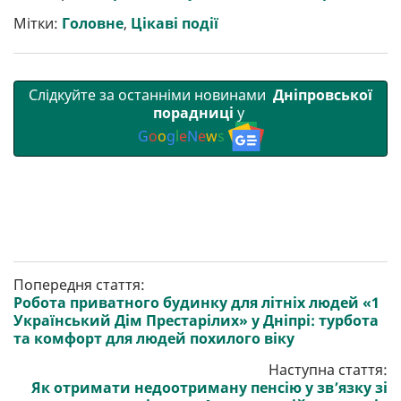
и
o
e
r
A
т
o
r
a
p
Мітки:
Головне
,
Цікаві події
и
k
m
p
Слідкуйте за останніми новинами
Дніпровської
порадниці
у
G
o
o
g
l
e
N
e
w
s
Попередня стаття:
Робота приватного будинку для літніх людей «1
Український Дім Престарілих» у Дніпрі: турбота
та комфорт для людей похилого віку
Наступна стаття:
Як отримати недоотриману пенсію у зв’язку зі