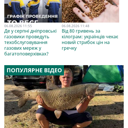
06.08.2026 11:55
06.08.2026 11:48
Де у серпні дніпровські
Від 80 гривень за
газовики проведуть
кілограм: українців чекає
техобслуговування
новий стрибок цін на
газових мереж у
гречку
багатоповерхівках?
ПОПУЛЯРНЕ ВІДЕО