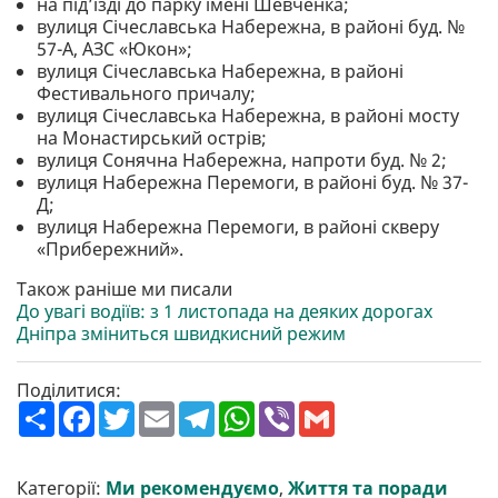
на під’їзді до парку імені Шевченка;
вулиця Січеславська Набережна, в районі буд. №
57-А, АЗС «Юкон»;
вулиця Січеславська Набережна, в районі
Фестивального причалу;
вулиця Січеславська Набережна, в районі мосту
на Монастирський острів;
вулиця Сонячна Набережна, напроти буд. № 2;
вулиця Набережна Перемоги, в районі буд. № 37-
Д;
вулиця Набережна Перемоги, в районі скверу
«Прибережний».
Також раніше ми писали
До увагі водіїв: з 1 листопада на деяких дорогах
Дніпра зміниться швидкисний режим
Поділитися:
П
F
T
E
T
W
V
G
о
a
w
m
e
h
i
m
ш
c
i
a
l
a
b
a
и
e
t
i
e
t
e
i
р
b
t
l
g
s
r
l
Категорії:
Ми рекомендуємо
,
Життя та поради