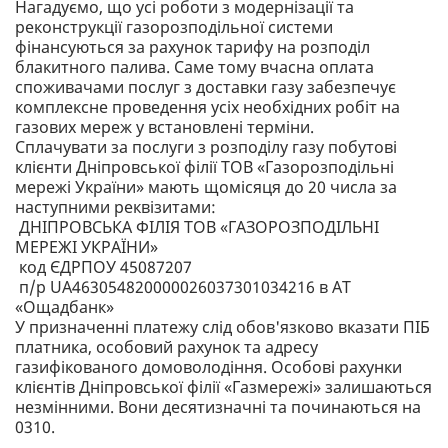
Нагадуємо, що усі роботи з модернізації та
реконструкції газорозподільної системи
фінансуються за рахунок тарифу на розподіл
блакитного палива. Саме тому вчасна оплата
споживачами послуг з доставки газу забезпечує
комплексне проведення усіх необхідних робіт на
газових мереж у встановлені терміни.
Сплачувати за послуги з розподілу газу побутові
клієнти Дніпровської філії ТОВ «Газорозподільні
мережі України» мають щомісяця до 20 числа за
наступними реквізитами:
ДНІПРОВСЬКА ФІЛІЯ ТОВ «ГАЗОРОЗПОДІЛЬНІ
МЕРЕЖІ УКРАЇНИ»
код ЄДРПОУ 45087207
п/р UA463054820000026037301034216 в АТ
«Ощадбанк»
У призначенні платежу слід обов'язково вказати ПІБ
платника, особовий рахунок та адресу
газифікованого домоволодіння. Особові рахунки
клієнтів Дніпровської філії «Газмережі» залишаються
незмінними. Вони десятизначні та починаються на
0310.