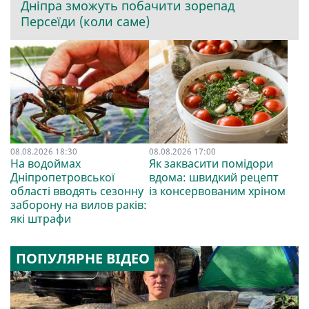
Дніпра зможуть побачити зорепад
Персеїди (коли саме)
08.08.2026 18:30
08.08.2026 17:00
На водоймах
Як заквасити помідори
Дніпропетровської
вдома: швидкий рецепт
області вводять сезонну
із консервованим хріном
заборону на вилов раків:
які штрафи
ПОПУЛЯРНЕ ВІДЕО