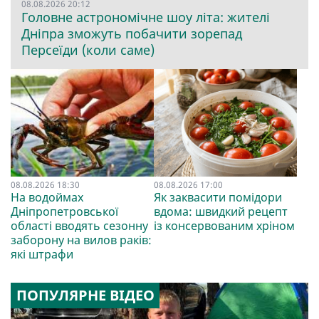
08.08.2026 20:12
Головне астрономічне шоу літа: жителі
Дніпра зможуть побачити зорепад
Персеїди (коли саме)
08.08.2026 18:30
08.08.2026 17:00
На водоймах
Як заквасити помідори
Дніпропетровської
вдома: швидкий рецепт
області вводять сезонну
із консервованим хріном
заборону на вилов раків:
які штрафи
ПОПУЛЯРНЕ ВІДЕО