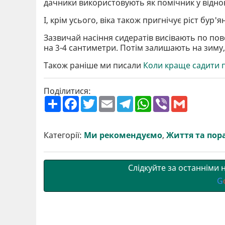
дачники використовують як помічник у віднов
І, крім усього, віка також пригнічує ріст бур'ян
Зазвичай насіння сидератів висівають по пов
на 3-4 сантиметри. Потім залишають на зиму
Також раніше ми писали
Коли краще садити п
Поділитися:
П
F
T
E
T
W
V
G
о
a
w
m
e
h
i
m
ш
c
i
a
l
a
b
a
и
e
t
i
e
t
e
i
р
b
t
l
g
s
r
l
Категорії:
Ми рекомендуємо
,
Життя та пор
и
o
e
r
A
т
o
r
a
p
и
k
m
p
Слідкуйте за останніми
G