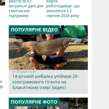
реєстр ВПО:
борги
актуальні дані для
роботодавця: що
своєчасної
змінилося з 2
підтримки
серпня 2026 року
ПОПУЛЯРНЕ ВІДЕО
31.07.2026 16:00
14-річний рибалка упіймав 20-
кі
кілограмового гіганта на
у.
Блакитному озері (відео)
ПОПУЛЯРНЕ ФОТО