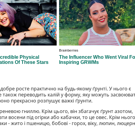
 добре росте практично на будь-якому ґрунті. У нього є
але також переводить калій у форму, яку можуть засвоюва
 воно прекрасно розпушує важкі ґрунти.
реневою гниллю. Крім цього, він збагачує ґрунт азотом,
и восени під огірки або кабачки, то це овес. Крім нього
и - жито і пшеницю, бобові - горох, віку, люпин, люцерну