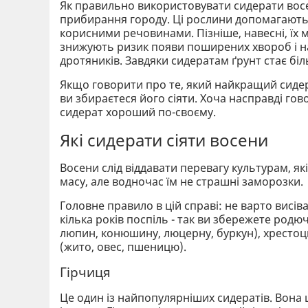
Як правильно використовувати сидерати восен
прибирання городу. Ці рослини допомагають 
корисними речовинами. Пізніше, навесні, їх 
знижують ризик появи поширених хвороб і на
дротяників. Завдяки сидератам ґрунт стає біл
Якщо говорити про те, який найкращий сидера
ви збираєтеся його сіяти. Хоча насправді го
сидерат хороший по-своєму.
Які сидерати сіяти восени
Восени слід віддавати перевагу культурам, як
масу, але водночас їм не страшні заморозки.
Головне правило в цій справі: не варто висів
кілька років поспіль - так ви збережете родюч
люпин, конюшину, люцерну, буркун), хрестоцвіт
(жито, овес, пшеницю).
Гірчиця
Це один із найпопулярніших сидератів. Вона 