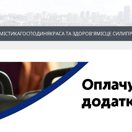
МІСТИКА
ГОСПОДИНЯ
КРАСА ТА ЗДОРОВ’Я
МІСЦЕ СИЛИ
ПР