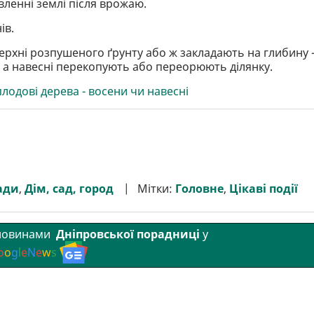
ленні землі після врожаю.
ів.
ерхні розпушеного ґрунту або ж закладають на глибину 
, а навесні перекопують або переорюють ділянку.
лодові дерева - восени чи навесні
ади
,
Дім, сад, город
Мітки:
Головне
,
Цікаві події
 новинами
Дніпровської порадниці
у
o
o
g
l
e
N
e
w
s