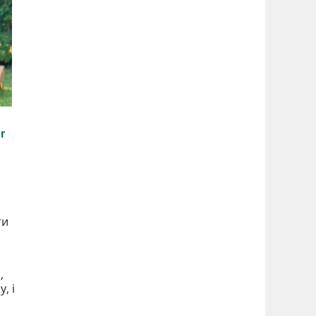
ти
,
, і