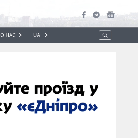
О НАС
UA
ПРО НАС
РЕКЛАМА
ПОЛІТИКА КОНФІДЕНЦІЙНОСТІ