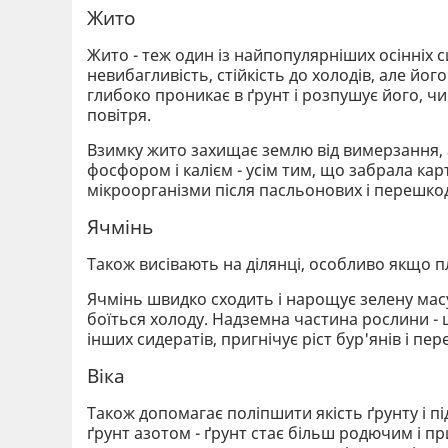
Жито
Жито - теж один із найпопулярніших осінніх с
невибагливість, стійкість до холодів, але йо
глибоко проникає в ґрунт і розпушує його, ч
повітря.
Взимку жито захищає землю від вимерзання, 
фосфором і калієм - усім тим, що забрала кар
мікроорганізми після пасльонових і перешкодж
Ячмінь
Також висівають на ділянці, особливо якщо п
Ячмінь швидко сходить і нарощує зелену масу
боїться холоду. Надземна частина рослини - це
інших сидератів, пригнічує ріст бур'янів і п
Віка
Також допомагає поліпшити якість ґрунту і під
ґрунт азотом - ґрунт стає більш родючим і 