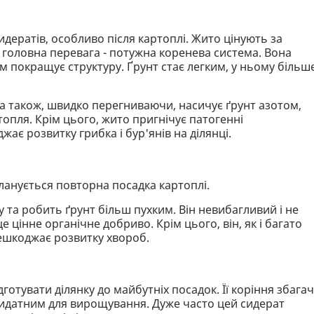
идератів, особливо після картоплі. Жито цінують за
го головна перевага - потужна коренева система. Вона
им покращує структуру. Ґрунт стає легким, у ньому більш
а також, швидко перегниваючи, насичує ґрунт азотом,
топля. Крім цього, жито пригнічує патогенні
ає розвитку грибка і бур'янів на ділянці.
ланується повторна посадка картоплі.
 та робить ґрунт більш пухким. Він невибагливий і не
 цінне органічне добриво. Крім цього, він, як і багато
ерешкоджає розвитку хвороб.
готувати ділянку до майбутніх посадок. Її коріння збагач
придатним для вирощування. Дуже часто цей сидерат