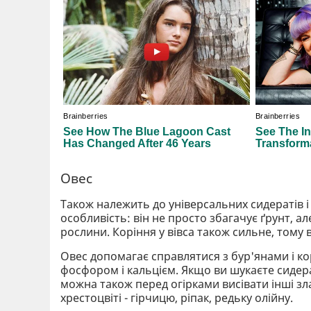
Овес
Також належить до універсальних сидератів і
особливість: він не просто збагачує ґрунт, 
рослини. Коріння у вівса також сильне, тому
Овес допомагає справлятися з бур'янами і ко
фосфором і кальцієм. Якщо ви шукаєте сидерат
можна також перед огірками висівати інші злак
хрестоцвіті - гірчицю, ріпак, редьку олійну.