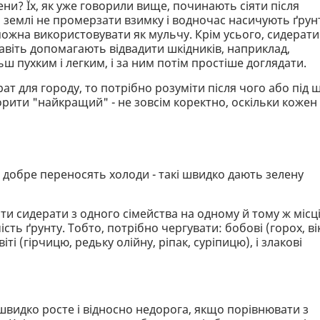
и? Їх, як уже говорили вище, починають сіяти після
землі не промерзати взимку і водночас насичують ґрун
можна використовувати як мульчу. Крім усього, сидерати
віть допомагають відвадити шкідників, наприклад,
ьш пухким і легким, і за ним потім простіше доглядати.
т для городу, то потрібно розуміти після чого або під 
ворити "найкращий" - не зовсім коректно, оскільки кожен
і добре переносять холоди - такі швидко дають зелену
ати сидерати з одного сімейства на одному й тому ж місц
ість ґрунту. Тобто, потрібно чергувати: бобові (горох, ві
і (гірчицю, редьку олійну, ріпак, суріпицю), і злакові
швидко росте і відносно недорога, якщо порівнювати з