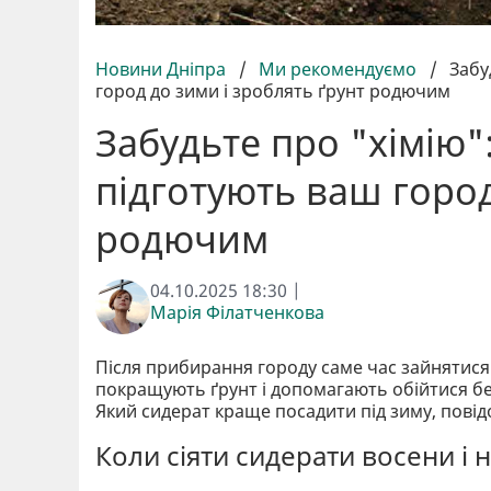
Новини Дніпра
/
Ми рекомендуємо
/
Забу
город до зими і зроблять ґрунт родючим
Забудьте про "хімію"
підготують ваш город
родючим
04.10.2025 18:30 |
Марія Філатченкова
Після прибирання городу саме час зайнятися по
покращують ґрунт і допомагають обійтися без
Який сидерат краще посадити під зиму, пові
Коли сіяти сидерати восени і 