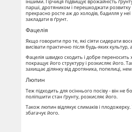
іншими. Гірчиця підвищує врожайність ґрунту
парші, дротяником і перешкоджати розвитку ф
прекрасно росте аж до холодів, бадилля у неї
закладати в ґрунт.
Фацелія
Якщо говорити про те, які сіяти сидерати восе
висівати практично після будь-яких культур, 
Фацелія швидко сходить і добре переносить х
покращує його структуру і розкисляє його. Так 
захищає ділянку від дротяника, попелиці, нем
Люпин
Теж підходить для осіннього посіву - він не 
поліпшити стан ґрунту, розкисляє його.
Також люпин відлякує слимаків і плодожерку. 
збагачує його.