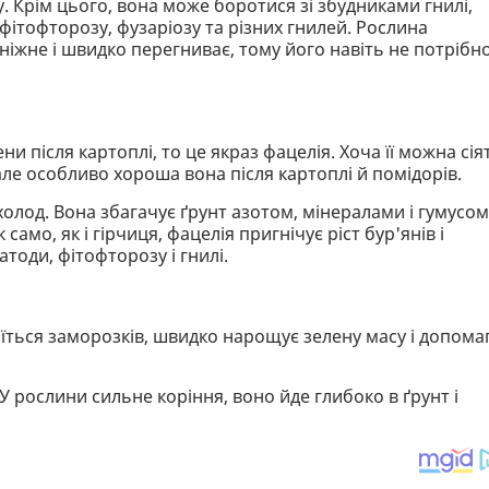
. Крім цього, вона може боротися зі збудниками гнилі,
ітофторозу, фузаріозу та різних гнилей. Рослина
 ніжне і швидко перегниває, тому його навіть не потрібн
ни після картоплі, то це якраз фацелія. Хоча її можна сія
але особливо хороша вона після картоплі й помідорів.
олод. Вона збагачує ґрунт азотом, мінералами і гумусом
само, як і гірчиця, фацелія пригнічує ріст бур'янів і
атоди, фітофторозу і гнилі.
боїться заморозків, швидко нарощує зелену масу і допома
У рослини сильне коріння, воно йде глибоко в ґрунт і