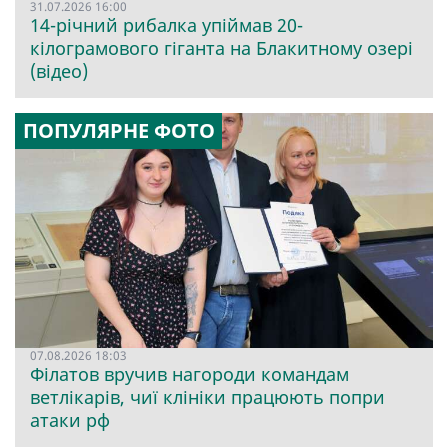
31.07.2026 16:00
14-річний рибалка упіймав 20-
кілограмового гіганта на Блакитному озері
(відео)
ПОПУЛЯРНЕ ФОТО
07.08.2026 18:03
Філатов вручив нагороди командам
ветлікарів, чиї клініки працюють попри
атаки рф